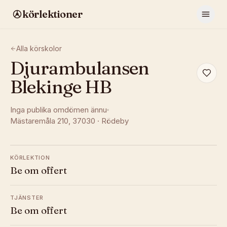
körlektioner
Alla körskolor
Djurambulansen
Blekinge HB
Inga publika omdömen ännu
Mästaremåla 210
, 37030
·
Rödeby
KÖRLEKTION
Be om offert
TJÄNSTER
Be om offert