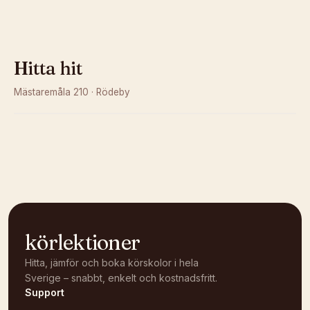
Hitta hit
Mästaremåla 210
·
Rödeby
Kunde inte ladda karta
Öppna i OpenStreetMap →
körlektioner
Hitta, jämför och boka körskolor i hela
Sverige – snabbt, enkelt och kostnadsfritt.
Support