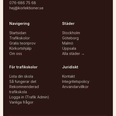
076-686 75 68
hej@korlektioner.se
Navigering
Städer
Startsidan
Stockholm
Trafikskolor
Göteborg
Gratis teoriprov
Malmö
Körkortshjälp
Uppsala
Om oss
Alla städer →
För trafikskolor
Juridiskt
Lista din skola
Kontakt
Så fungerar det
Integritetspolicy
Rekommenderad
Användarvillkor
trafikskola
Logga in (Trafik Admin)
Vanliga frågor