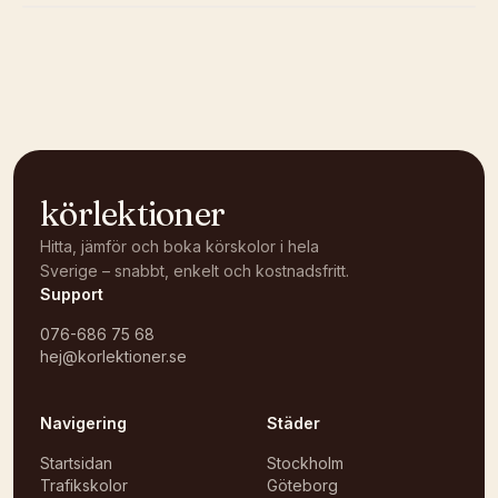
Kunde inte ladda karta
Öppna i OpenStreetMap →
körlektioner
Hitta, jämför och boka körskolor i hela
Sverige – snabbt, enkelt och kostnadsfritt.
Support
076-686 75 68
hej@korlektioner.se
Navigering
Städer
Startsidan
Stockholm
Trafikskolor
Göteborg