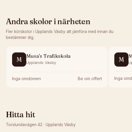
Andra skolor i närheten
Fler körskolor i
Upplands Väsby
att jämföra med innan du
bestämmer dig.
Musa's Trafikskola
M
M
M
Upplands Väsby
U
Inga om
Inga omdömen
Be om offert
Hitta hit
Torslundavägen 42
·
Upplands Väsby