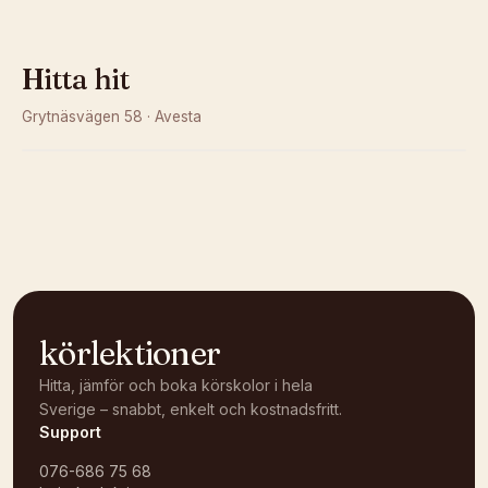
Hitta hit
Grytnäsvägen 58
·
Avesta
Kunde inte ladda karta
Öppna i OpenStreetMap →
körlektioner
Hitta, jämför och boka körskolor i hela
Sverige – snabbt, enkelt och kostnadsfritt.
Support
076-686 75 68