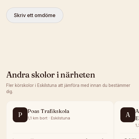
Skriv ett omdöme
Andra skolor i närheten
Fler körskolor i
Eskilstuna
att jämföra med innan du bestämmer
dig.
Poas Trafikskola
A
P
A
E
1,1 km bort · Eskilstuna
1,