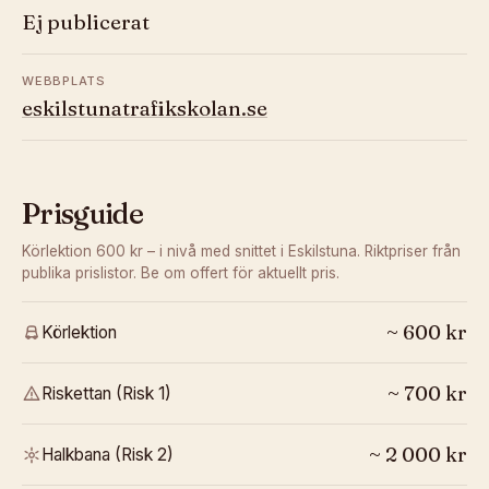
Ej publicerat
WEBBPLATS
eskilstunatrafikskolan.se
Prisguide
Körlektion 600 kr – i nivå med snittet i Eskilstuna.
Riktpriser från
publika prislistor. Be om offert för aktuellt pris.
~
600
kr
Körlektion
~
700
kr
Riskettan (Risk 1)
~
2 000
kr
Halkbana (Risk 2)