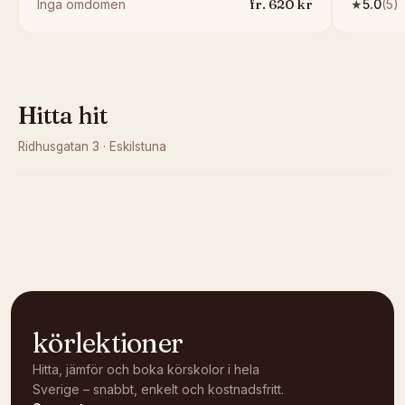
fr.
620
kr
Inga omdömen
★
5.0
(
5
)
Hitta hit
Ridhusgatan 3
·
Eskilstuna
Kunde inte ladda karta
Öppna i OpenStreetMap →
körlektioner
Hitta, jämför och boka körskolor i hela
Sverige – snabbt, enkelt och kostnadsfritt.