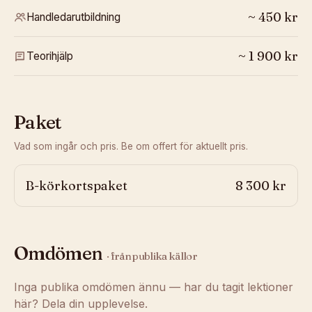
~
450
kr
Handledarutbildning
~
1 900
kr
Teorihjälp
Paket
Vad som ingår och pris. Be om offert för aktuellt pris.
B-körkortspaket
8 300 kr
Omdömen
· från publika källor
Inga publika omdömen ännu — har du tagit lektioner
här? Dela din upplevelse.