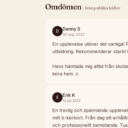
Omdömen
· från publika källor
Denny S
D
30 aug. 2022
En upplevelse utöver det vanliga! F
utbildning. Rekommenderar starkt 
Hevs hämtade mig alltid från skola
köra hem ☺️
Erik K
E
12 juli 2022
En trevlig och spännande upplevelse
mitt b-körkort. Från dag ett erhålli
och professionellt bemötande. Tus