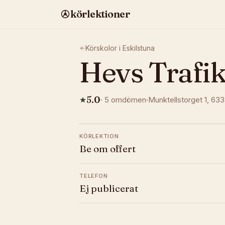
körlektioner
Körskolor i
Eskilstuna
Hevs Trafi
5.0
·
5
omdömen
Munktellstorget 1
, 63
KÖRLEKTION
Be om offert
TELEFON
Ej publicerat