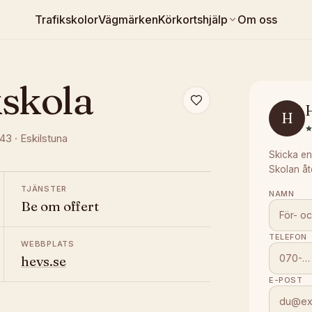
Trafikskolor
Vägmärken
Körkortshjälp
Om oss
kskola
H
343
·
Eskilstuna
Skicka en
Skolan åt
TJÄNSTER
NAMN
Be om offert
TELEFON
WEBBPLATS
hevs.se
E-POST