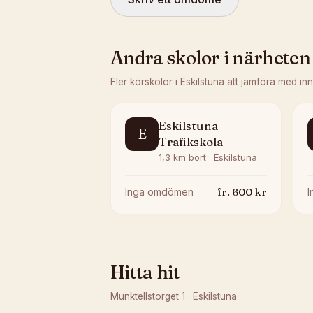
Andra skolor i närheten
Fler körskolor i
Eskilstuna
att jämföra med in
Eskilstuna
E
Trafikskola
1,3 km bort · Eskilstuna
fr.
600
kr
Inga omdömen
Hitta hit
Munktellstorget 1
·
Eskilstuna