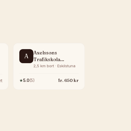
Axelssons
A
Trafikskola
Eskilstuna
2,5 km bort · Eskilstuna
fr.
650
kr
★
5.0
(
5
)
rt