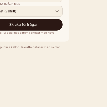
 HA HJÄLP MED
nst (valfritt)
Skicka förfrågan
is · vi delar uppgifterna endast med
Hevs
 publika källor. Bekräfta detaljer med skolan
.