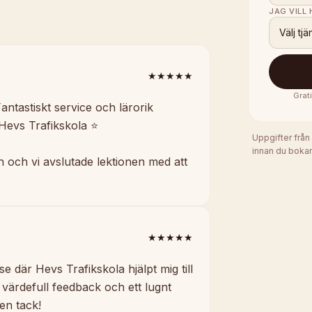
JAG VILL
Välj tjä
★★★★★
Grat
antastiskt service och lärorik
Hevs Trafikskola ⭐️
Uppgifter från
innan du bokar
n och vi avslutade lektionen med att
★★★★★
 där Hevs Trafikskola hjälpt mig till
t värdefull feedback och ett lugnt
en tack!