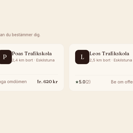
nan du bestämmer dig.
Poas Trafikskola
Leos Trafikskola
P
L
2,4 km bort · Eskilstuna
2,5 km bort · Eskilstuna
fr.
620
kr
Inga omdömen
★
5.0
(
2
)
Be om offe