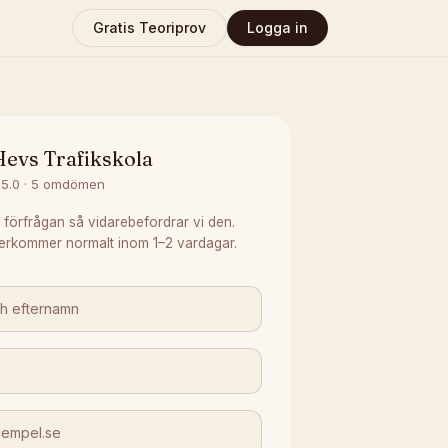
Gratis Teoriprov
Logga in
Hevs Trafikskola
5.0
·
5
omdömen
 förfrågan så vidarebefordrar vi den.
erkommer normalt inom 1–2 vardagar.