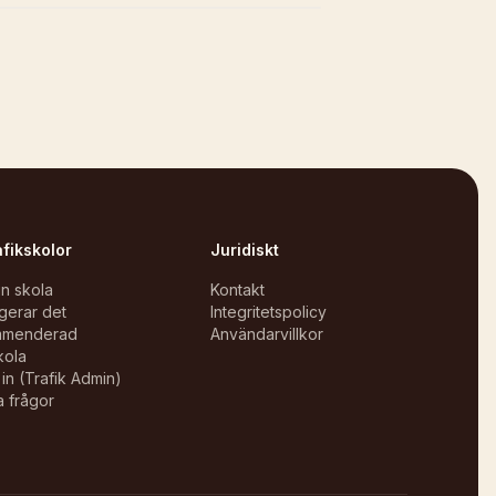
afikskolor
Juridiskt
in skola
Kontakt
gerar det
Integritetspolicy
mmenderad
Användarvillkor
kola
in (Trafik Admin)
a frågor