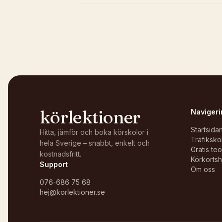
Kunde inte ladda karta
Öppna i OpenStreetMap →
körlektioner
Navigeri
Startsida
Hitta, jämför och boka körskolor i
Trafiksko
hela Sverige – snabbt, enkelt och
Gratis te
kostnadsfritt.
Körkortsh
Support
Om oss
076-686 75 68
hej@korlektioner.se