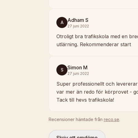
Adham S
A
27 juni 2022
Otroligt bra trafikskola med en b
utlärning. Rekommenderar start
Simon M
S
27 juni 2022
Super professionellt och levererar 
var mer än redo för körprovet - go
Tack till hevs trafikskola!
Recensioner hämtade från
reco.se
.
Skriv ett omdöme