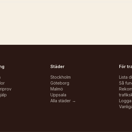
ng
Städer
För tr
n
Stockholm
Lista d
lor
Göteborg
Så fun
oriprov
Malmö
Reko
jälp
Uppsala
trafiks
Alla städer →
Logga 
Vanlig