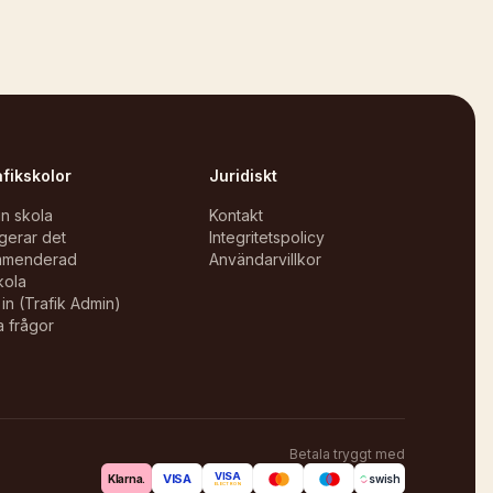
afikskolor
Juridiskt
in skola
Kontakt
gerar det
Integritetspolicy
mmenderad
Användarvillkor
kola
in (Trafik Admin)
a frågor
Betala tryggt med
VISA
VISA
Klarna.
swish
ELECTRON