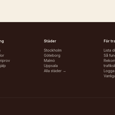
ng
Städer
För tr
n
Stockholm
Lista d
lor
Göteborg
Så fun
oriprov
Malmö
Reko
jälp
Uppsala
trafiks
Alla städer →
Logga 
Vanlig