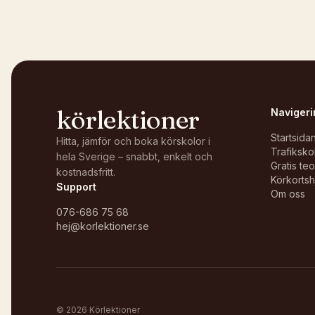
körlektioner
Navigeri
Startsida
Hitta, jämför och boka körskolor i
Trafiksko
hela Sverige – snabbt, enkelt och
Gratis te
kostnadsfritt.
Körkortsh
Support
Om oss
076-686 75 68
hej@korlektioner.se
©
2026
Körlektioner