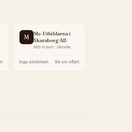
Mc-Utbildarna i
M
Skaraborg AB
900 m bort · Skövde
rt
Inga omdömen
Be om offert