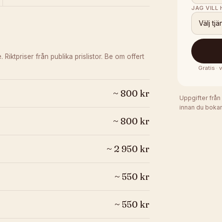
JAG VILL
Välj tjä
e.
Riktpriser från publika prislistor. Be om offert
Gratis ·
~
800
kr
Uppgifter från
innan du bokar
~
800
kr
~
2 950
kr
~
550
kr
~
550
kr