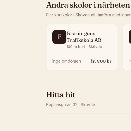
Andra skolor i närheten
Fler körskolor i
Skövde
att jämföra med inna
Fästningens
F
Trafikskola AB
100 m bort · Skövde
fr.
800
kr
Inga omdömen
Hitta hit
Kaplansgatan 32
·
Skövde
Kunde inte ladda karta
Öppna i OpenStreetMap →