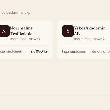
n du bestämmer dig.
Norrmalms
YrkesAkademin
N
Y
Trafikskola
AB
800 m bort · Skövde
800 m bort · Skövde
fr.
850
kr
Inga omdömen
Inga omdömen
Be om offe