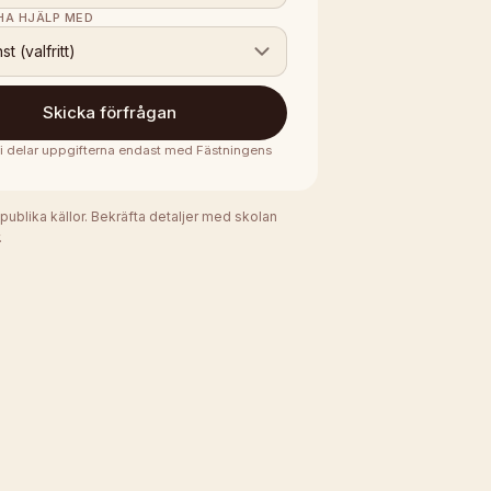
 HA HJÄLP MED
nst (valfritt)
Skicka förfrågan
 vi delar uppgifterna endast med
Fästningens
 publika källor. Bekräfta detaljer med skolan
.