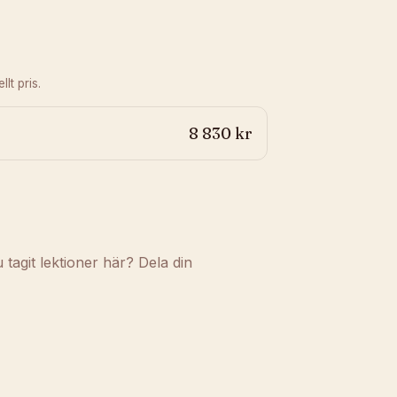
lt pris.
8 830 kr
agit lektioner här? Dela din