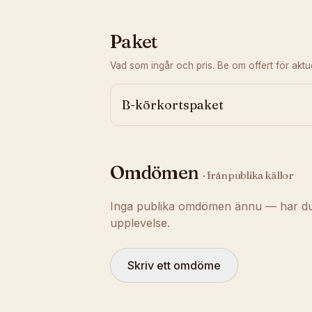
Paket
Vad som ingår och pris. Be om offert för aktuel
B-körkortspaket
Omdömen
· från publika källor
Inga publika omdömen ännu — har du t
upplevelse.
Skriv ett omdöme