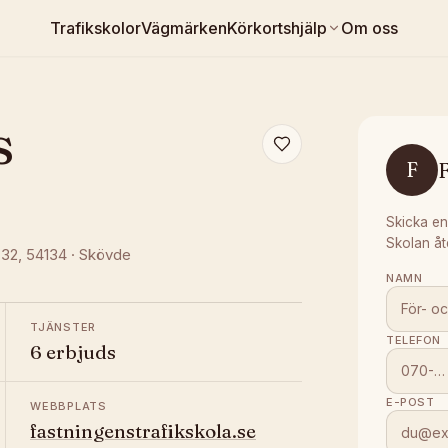
Trafikskolor
Vägmärken
Körkortshjälp
Om oss
s
F
F
Skicka en
Skolan åt
 32
, 54134
·
Skövde
NAMN
TJÄNSTER
TELEFON
6 erbjuds
E-POST
WEBBPLATS
fastningenstrafikskola.se