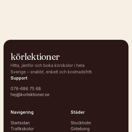
Kunde inte ladda karta
Öppna i OpenStreetMap →
körlektioner
Hitta, jämför och boka körskolor i hela
Sverige – snabbt, enkelt och kostnadsfritt.
Support
076-686 75 68
hej@korlektioner.se
Navigering
Städer
Startsidan
Stockholm
Trafikskolor
Göteborg