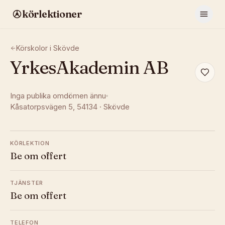
körlektioner
Körskolor i
Skövde
YrkesAkademin AB
Inga publika omdömen ännu
Kåsatorpsvägen 5
, 54134
·
Skövde
KÖRLEKTION
Be om offert
TJÄNSTER
Be om offert
TELEFON