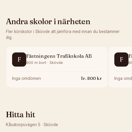
Andra skolor i närheten
Fler körskolor i
Skövde
att jämföra med innan du bestämmer
dig.
Fästningens Trafikskola AB
F
F
F
800 m bort · Skövde
8
fr.
800
kr
Inga omdömen
Inga om
Hitta hit
Kåsatorpsvägen 5
·
Skövde