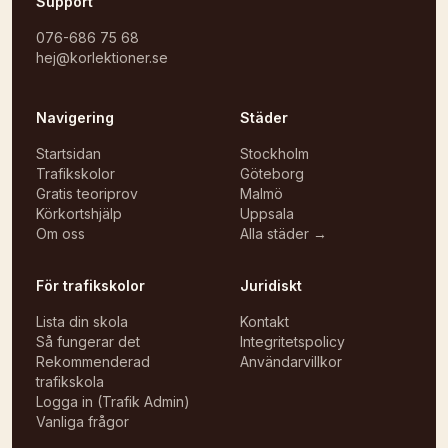
Support
076-686 75 68
hej@korlektioner.se
Navigering
Städer
Startsidan
Stockholm
Trafikskolor
Göteborg
Gratis teoriprov
Malmö
Körkortshjälp
Uppsala
Om oss
Alla städer →
För trafikskolor
Juridiskt
Lista din skola
Kontakt
Så fungerar det
Integritetspolicy
Rekommenderad
Användarvillkor
trafikskola
Logga in (Trafik Admin)
Vanliga frågor