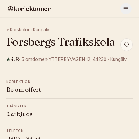
körlektioner
Körskolor i
Kungälv
Forsbergs Trafikskola
4.8
·
5
omdömen
YTTERBYVÄGEN 12
, 44230
·
Kungälv
KÖRLEKTION
Be om offert
TJÄNSTER
2 erbjuds
TELEFON
0303-133 43