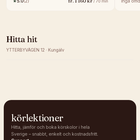
fr.
1 160
kr
★
5.0
(
2
)
Inga om
/
70
min
Hitta hit
YTTERBYVÄGEN 12
·
Kungälv
Kunde inte ladda karta
Öppna i OpenStreetMap →
körlektioner
Hitta, jämför och boka körskolor i hela
Sverige – snabbt, enkelt och kostnadsfritt.