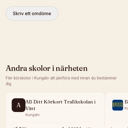
Skriv ett omdöme
Andra skolor i närheten
Fler körskolor i
Kungälv
att jämföra med innan du bestämmer
dig.
AB Ditt Körkort Trafikskolan i
B
A
Väst
K
Kungälv