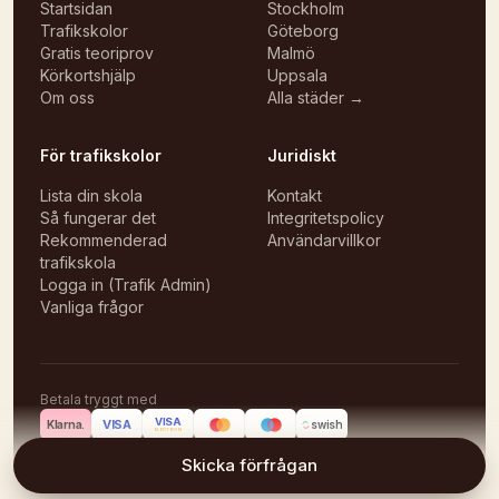
Startsidan
Stockholm
Trafikskolor
Göteborg
Gratis teoriprov
Malmö
Körkortshjälp
Uppsala
Om oss
Alla städer →
För trafikskolor
Juridiskt
Lista din skola
Kontakt
Så fungerar det
Integritetspolicy
Rekommenderad
Användarvillkor
trafikskola
Logga in (Trafik Admin)
Vanliga frågor
Betala tryggt med
VISA
VISA
Klarna.
swish
ELECTRON
©
2026
Körlektioner
Skicka förfrågan