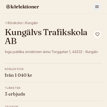
körlektioner
Körskolor i
Kungälv
Kungälvs Trafikskola
AB
Inga publika omdömen ännu
Torggatan 1
, 44232
·
Kungälv
KÖRLEKTION
från 1 040 kr
TJÄNSTER
3 erbjuds
TELEFON