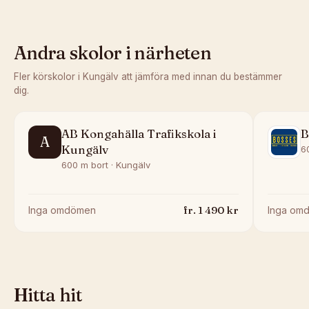
Andra skolor i närheten
Fler körskolor i
Kungälv
att jämföra med innan du bestämmer
dig.
AB Kongahälla Trafikskola i
B
A
Kungälv
6
600 m bort · Kungälv
fr.
1 490
kr
Inga omdömen
Inga om
Hitta hit