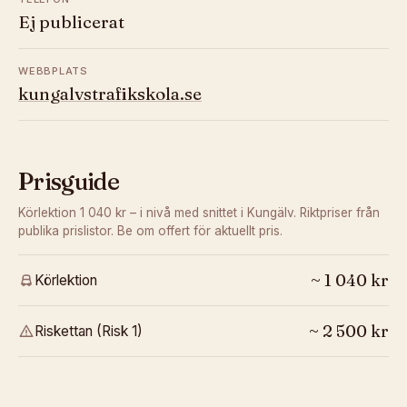
Ej publicerat
WEBBPLATS
kungalvstrafikskola.se
Prisguide
Körlektion 1 040 kr – i nivå med snittet i Kungälv.
Riktpriser från
publika prislistor. Be om offert för aktuellt pris.
~
1 040
kr
Körlektion
~
2 500
kr
Riskettan (Risk 1)