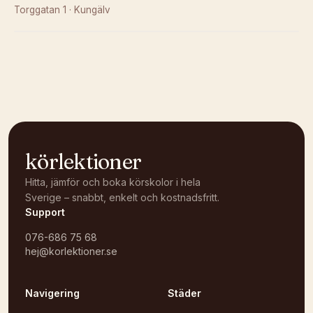
Torggatan 1
·
Kungälv
Kunde inte ladda karta
Öppna i OpenStreetMap →
körlektioner
Hitta, jämför och boka körskolor i hela
Sverige – snabbt, enkelt och kostnadsfritt.
Support
076-686 75 68
hej@korlektioner.se
Navigering
Städer