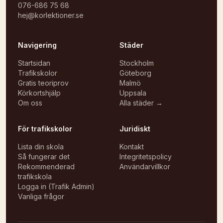
076-686 75 68
hej@korlektioner.se
Navigering
Städer
Startsidan
Stockholm
Trafikskolor
Göteborg
Gratis teoriprov
Malmö
Körkortshjälp
Uppsala
Om oss
Alla städer →
För trafikskolor
Juridiskt
Lista din skola
Kontakt
Så fungerar det
Integritetspolicy
Rekommenderad
Användarvillkor
trafikskola
Logga in (Trafik Admin)
Vanliga frågor