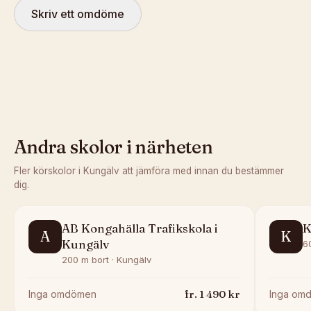
Skriv ett omdöme
Andra skolor i närheten
Fler körskolor i
Kungälv
att jämföra med innan du bestämmer
dig.
AB Kongahälla Trafikskola i
K
A
K
Kungälv
6
200 m bort · Kungälv
fr.
1 490
kr
Inga omdömen
Inga om