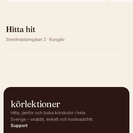
Hitta hit
Smedmästaregatan 2
·
Kungälv
Kunde inte ladda karta
Öppna i OpenStreetMap →
körlektioner
Hitta, jämför och boka körskolor i hela
Sverige – snabbt, enkelt och kostnadsfritt.
Support