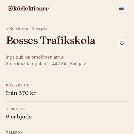
körlektioner
Körskolor i
Kungälv
Bosses Trafikskola
Inga publika omdömen ännu
Smedmästaregatan 2
, 442 34
·
Kungälv
KÖRLEKTION
från 570 kr
TJÄNSTER
6 erbjuds
TELEFON