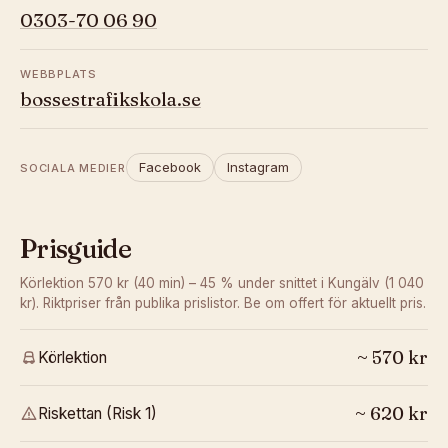
0303-70 06 90
WEBBPLATS
bossestrafikskola.se
Facebook
Instagram
SOCIALA MEDIER
Prisguide
Körlektion 570 kr (40 min) – 45 % under snittet i Kungälv (1 040
kr).
Riktpriser från publika prislistor. Be om offert för aktuellt pris.
~
570
kr
Körlektion
~
620
kr
Riskettan (Risk 1)