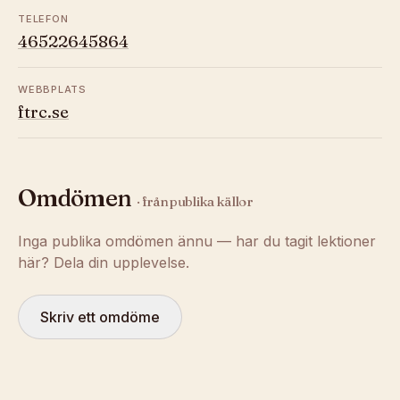
TELEFON
46522645864
WEBBPLATS
ftrc.se
Omdömen
· från publika källor
Inga publika omdömen ännu — har du tagit lektioner
här? Dela din upplevelse.
Skriv ett omdöme