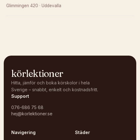
Glimmingen 420
·
Uddevalla
Kunde inte ladda karta
Öppna i OpenStreetMap →
körlektioner
Hitta, jämför och boka körskolor i hela
Sverige – snabbt, enkelt och kostnadsfritt.
Support
076-686 75 68
hej@korlektioner.se
Navigering
Städer