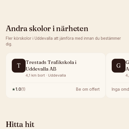
Andra skolor i närheten
Fler körskolor i
Uddevalla
att jämföra med innan du bestämmer
dig.
Trestads Trafikskola i
G
T
G
Uddevalla AB
A
4,1 km bort · Uddevalla
4
★
1.0
(
1
)
Be om offert
Inga om
Hitta hit