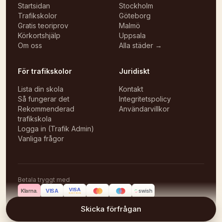
Startsidan
Stockholm
Trafikskolor
Göteborg
Gratis teoriprov
Malmö
Körkortshjälp
Uppsala
Om oss
Alla städer →
För trafikskolor
Juridiskt
Lista din skola
Kontakt
Så fungerar det
Integritetspolicy
Rekommenderad
Användarvillkor
trafikskola
Logga in (Trafik Admin)
Vanliga frågor
Betala tryggt med
VISA
VISA
Klarna.
swish
ELECTRON
©
2026
Körlektioner
Skicka förfrågan