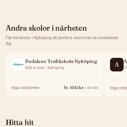
Andra skolor i närheten
Fler körskolor i
Nyköping
att jämföra med innan du bestämmer
dig.
Pedalens Trafikskola Nyköping
A
A
600 m bort · Nyköping
7
fr.
650
kr
Inga omdömen
Inga om
/
40
min
Hitta hit