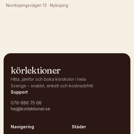
Norrköpingsvägen 13
·
Nyköping
Kunde inte ladda karta
Öppna i OpenStreetMap →
körlektioner
Hitta, jämför och boka körskolor i hela
Sverige – snabbt, enkelt och kostnadsfritt.
Support
076-686 75 68
hej@korlektioner.se
Navigering
Städer