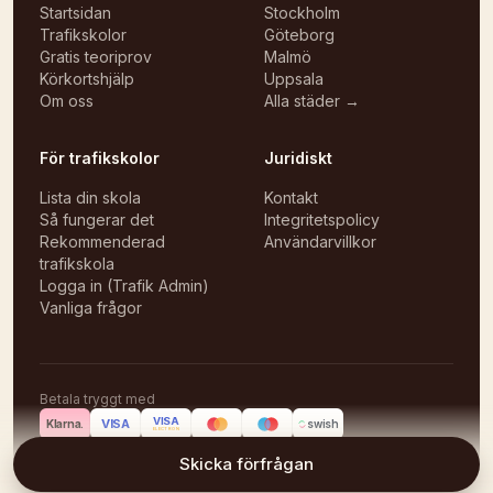
Startsidan
Stockholm
Trafikskolor
Göteborg
Gratis teoriprov
Malmö
Körkortshjälp
Uppsala
Om oss
Alla städer →
För trafikskolor
Juridiskt
Lista din skola
Kontakt
Så fungerar det
Integritetspolicy
Rekommenderad
Användarvillkor
trafikskola
Logga in (Trafik Admin)
Vanliga frågor
Betala tryggt med
VISA
VISA
Klarna.
swish
ELECTRON
©
2026
Körlektioner
Skicka förfrågan