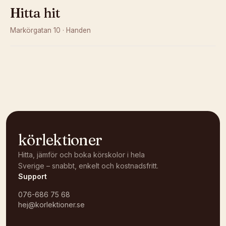
Hitta hit
Markörgatan 10
·
Handen
Kunde inte ladda karta
Öppna i OpenStreetMap →
körlektioner
Hitta, jämför och boka körskolor i hela
Sverige – snabbt, enkelt och kostnadsfritt.
Support
076-686 75 68
hej@korlektioner.se