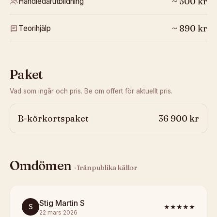
~
500
kr
Handledarutbildning
~
890
kr
Teorihjälp
Paket
Vad som ingår och pris. Be om offert för aktuellt pris.
B-körkortspaket
36 900 kr
Omdömen
· från publika källor
Stig Martin S
S
★★★★★
22 mars 2026