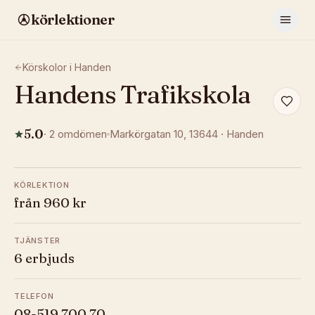
körlektioner
Körskolor i
Handen
Handens Trafikskola
5.0
·
2
omdömen
Markörgatan 10
, 13644
·
Handen
KÖRLEKTION
från 960 kr
TJÄNSTER
6 erbjuds
TELEFON
08-519 700 70