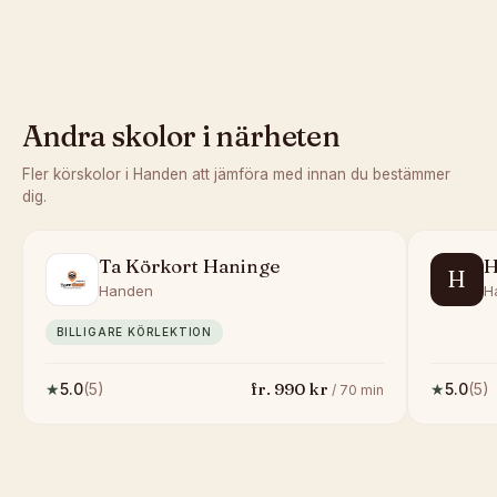
Andra skolor i närheten
Fler körskolor i
Handen
att jämföra med innan du bestämmer
dig.
Ta Körkort Haninge
H
H
Handen
H
BILLIGARE KÖRLEKTION
fr.
990
kr
★
5.0
(
5
)
★
5.0
(
5
)
/
70
min