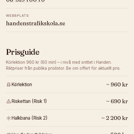
WEBBPLATS
handenstrafikskola.se
Prisguide
Körlektion 960 kr (60 min) – i nivå med snittet i Handen.
Riktpriser från publika prislistor. Be om offert för aktuellt pris.
~
960
kr
Körlektion
~
690
kr
Riskettan (Risk 1)
~
2 200
kr
Halkbana (Risk 2)