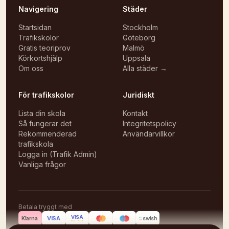
Navigering
Städer
Startsidan
Stockholm
Trafikskolor
Göteborg
Gratis teoriprov
Malmö
Körkortshjälp
Uppsala
Om oss
Alla städer →
För trafikskolor
Juridiskt
Lista din skola
Kontakt
Så fungerar det
Integritetspolicy
Rekommenderad
Användarvillkor
trafikskola
Logga in (Trafik Admin)
Vanliga frågor
Betala tryggt med
VISA
VISA
Klarna.
swish
ELECTRON