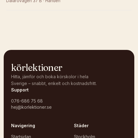
Dalarövägen 37 B
·
Handen
Kunde inte ladda karta
Öppna i OpenStreetMap →
körlektioner
Hitta, jämför och boka körskolor i hela
Sverige – snabbt, enkelt och kostnadsfritt.
Support
076-686 75 68
hej@korlektioner.se
Navigering
Städer
Startsidan
Stockholm