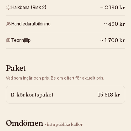
~
2 190
kr
Halkbana (Risk 2)
~
490
kr
Handledarutbildning
~
1 700
kr
Teorihjälp
Paket
Vad som ingår och pris. Be om offert för aktuellt pris.
B-körkortspaket
15 618 kr
Omdömen
· från publika källor