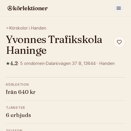
körlektioner
Körskolor i
Handen
Yvonnes Trafikskola
Haninge
4.2
·
5
omdömen
Dalarövägen 37 B
, 13644
·
Handen
KÖRLEKTION
från 640 kr
TJÄNSTER
6 erbjuds
TELEFON