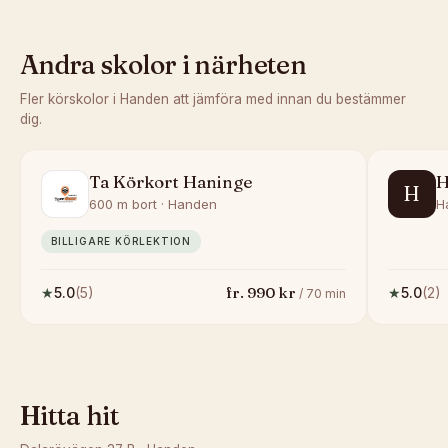
Andra skolor i närheten
Fler körskolor i
Handen
att jämföra med innan du bestämmer
dig.
Ta Körkort Haninge
H
H
600 m bort · Handen
H
BILLIGARE KÖRLEKTION
fr.
990
kr
★
5.0
(
5
)
★
5.0
(
2
)
/
70
min
Hitta hit