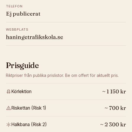
TELEFON
Ej publicerat
WEBBPLATS
haningetrafikskola.se
Prisguide
Riktpriser från publika prislistor. Be om offert för aktuellt pris.
~
1 150
kr
Körlektion
~
700
kr
Riskettan (Risk 1)
~
2 300
kr
Halkbana (Risk 2)