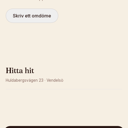
Skriv ett omdöme
Hitta hit
Huldabergsvägen 23
·
Vendelsö
Kunde inte ladda karta
Öppna i OpenStreetMap →