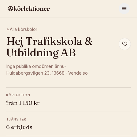
körlektioner
Alla körskolor
Hej Trafikskola &
Utbildning AB
Inga publika omdömen ännu
Huldabergsvägen 23
, 13668
·
Vendelsö
KÖRLEKTION
från 1 150 kr
TJÄNSTER
6 erbjuds