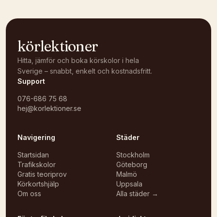
körlektioner
Hitta, jämför och boka körskolor i hela
Sverige – snabbt, enkelt och kostnadsfritt.
Support
076-686 75 68
hej@korlektioner.se
Navigering
Städer
Startsidan
Stockholm
Trafikskolor
Göteborg
Gratis teoriprov
Malmö
Körkortshjälp
Uppsala
Om oss
Alla städer →