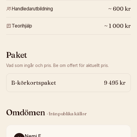
~
600
kr
Handledarutbildning
~
1 000
kr
Teorihjälp
Paket
Vad som ingår och pris. Be om offert för aktuellt pris.
B-körkortspaket
9 495 kr
Omdömen
· från publika källor
Nemi E