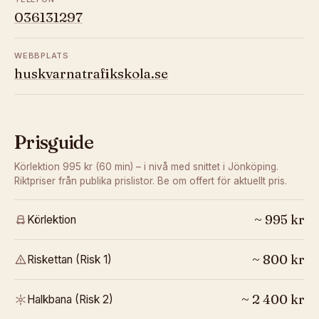
036131297
WEBBPLATS
huskvarnatrafikskola.se
Prisguide
Körlektion 995 kr (60 min) – i nivå med snittet i Jönköping.
Riktpriser från publika prislistor. Be om offert för aktuellt pris.
~
995
kr
Körlektion
~
800
kr
Riskettan (Risk 1)
~
2 400
kr
Halkbana (Risk 2)