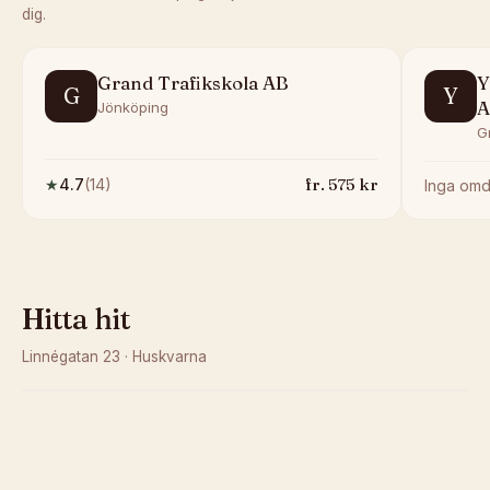
dig.
Grand Trafikskola AB
Y
G
Y
A
Jönköping
G
fr.
575
kr
★
4.7
(
14
)
Inga om
Hitta hit
Linnégatan 23
·
Huskvarna
Kunde inte ladda karta
Öppna i OpenStreetMap →