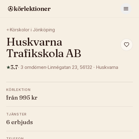
körlektioner
Körskolor i
Jönköping
Huskvarna
Trafikskola AB
3.7
·
3
omdömen
Linnégatan 23
, 56132
·
Huskvarna
KÖRLEKTION
från 995 kr
TJÄNSTER
6 erbjuds
TELEFON