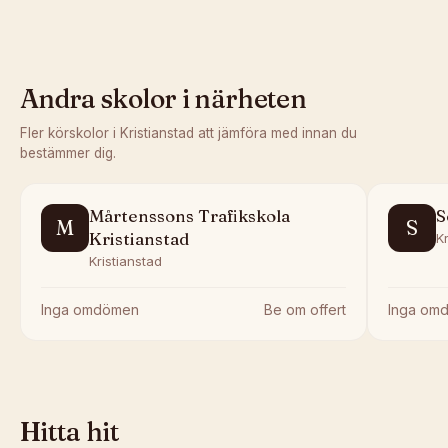
Andra skolor i närheten
Fler körskolor i
Kristianstad
att jämföra med innan du
bestämmer dig.
Mårtenssons Trafikskola
S
M
S
Kristianstad
Kr
Kristianstad
Inga omdömen
Be om offert
Inga om
Hitta hit