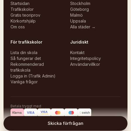
Startsidan
Stockholm
Trafikskolor
Göteborg
Gratis teoriprov
Malmö
Körkortshjälp
Uppsala
Om oss
Alla städer →
För trafikskolor
Juridiskt
Lista din skola
Kontakt
Så fungerar det
Integritetspolicy
Rekommenderad
Användarvillkor
trafikskola
Logga in (Trafik Admin)
Vanliga frågor
Betala tryggt med
VISA
VISA
Klarna.
swish
ELECTRON
©
2026
Körlektioner
Skicka förfrågan