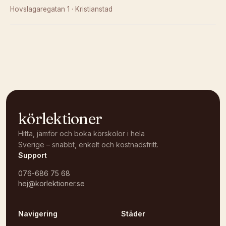
Hovslagaregatan 1
·
Kristianstad
Kunde inte ladda karta
Öppna i OpenStreetMap →
körlektioner
Hitta, jämför och boka körskolor i hela
Sverige – snabbt, enkelt och kostnadsfritt.
Support
076-686 75 68
hej@korlektioner.se
Navigering
Städer