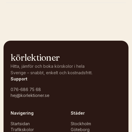
Kunde inte ladda karta
Öppna i OpenStreetMap →
körlektioner
Hitta, jämför och boka körskolor i hela
Sverige – snabbt, enkelt och kostnadsfritt.
Support
076-686 75 68
hej@korlektioner.se
Navigering
Städer
Startsidan
Stockholm
Trafikskolor
Göteborg