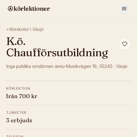
körlektioner
Körskolor i
Växjö
K.ö.
Chaufförsutbildning
Inga publika omdömen ännu
Musikvägen 19
, 35245
·
Växjö
KÖRLEKTION
från 700 kr
TJÄNSTER
3 erbjuds
TELEFON