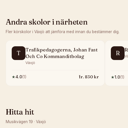
Andra skolor i närheten
Fler körskolor i
Växjö
att jämföra med innan du bestämmer dig.
Trafikpedagogerna, Johan Fast
R
T
R
Och Co Kommanditbolag
V
Växjö
fr.
830
kr
★
4.0
(
1
)
★
1.0
(
1
)
Hitta hit
Musikvägen 19
·
Växjö