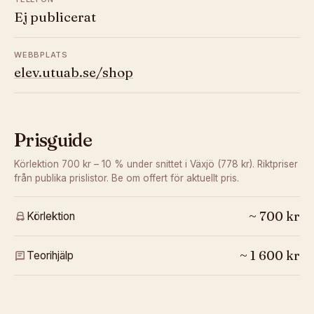
Ej publicerat
WEBBPLATS
elev.utuab.se/shop
Prisguide
Körlektion 700 kr – 10 % under snittet i Växjö (778 kr).
Riktpriser
från publika prislistor. Be om offert för aktuellt pris.
~
700
kr
Körlektion
~
1 600
kr
Teorihjälp