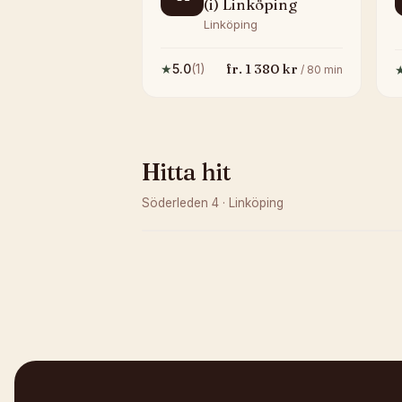
(i) Linköping
Linköping
fr.
1 380
kr
★
5.0
(
1
)
/
80
min
Hitta hit
Söderleden 4
·
Linköping
Kunde inte ladda karta
Öppna i OpenStreetMap →