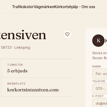
Trafikskolor
Vägmärken
Körkortshjälp
Om oss
tensiven
K
, 58723
·
Linköping
Skicka en
Skolan åt
TJÄNSTER
NAMN
5 erbjuds
TELEFON
WEBBPLATS
korkortsintensiven.com
E-POST