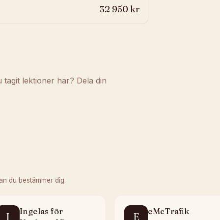
32 950 kr
agit lektioner här? Dela din
an du bestämmer dig.
Ingelas för
eMcTrafik
I
E