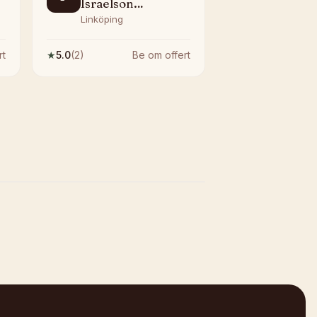
Israelson
Trafikskola AB
Linköping
rt
★
5.0
(
2
)
Be om offert