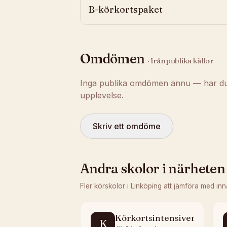
B-körkortspaket
Omdömen
· från publika källor
Inga publika omdömen ännu — har du t
upplevelse.
Skriv ett omdöme
Andra skolor i närheten
Fler körskolor i
Linköping
att jämföra med inn
Körkortsintensiven
K