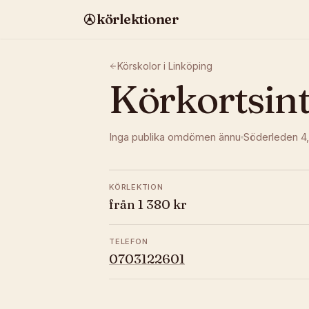
körlektioner
Körskolor i
Linköping
Körkortsin
Inga publika omdömen ännu
Söderleden 4
KÖRLEKTION
från 1 380 kr
TELEFON
0703122601