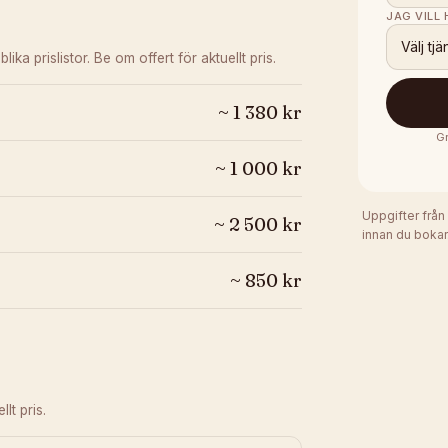
JAG VILL
Välj tjä
blika prislistor. Be om offert för aktuellt pris.
~
1 380
kr
Gr
~
1 000
kr
Uppgifter från
~
2 500
kr
innan du bokar
~
850
kr
lt pris.