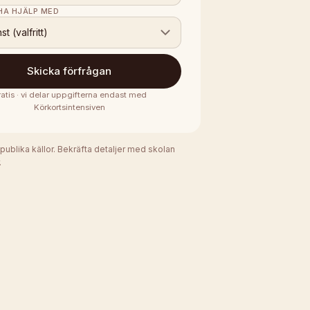
 HA HJÄLP MED
nst (valfritt)
Skicka förfrågan
atis · vi delar uppgifterna endast med
Körkortsintensiven
 publika källor. Bekräfta detaljer med skolan
.