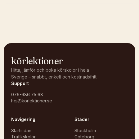
Kunde inte ladda karta
Öppna i OpenStreetMap →
körlektioner
Hitta, jämför och boka körskolor i hela
Sverige – snabbt, enkelt och kostnadsfritt.
Support
076-686 75 68
hej@korlektioner.se
Navigering
Städer
Startsidan
Stockholm
Trafikskolor
Göteborg