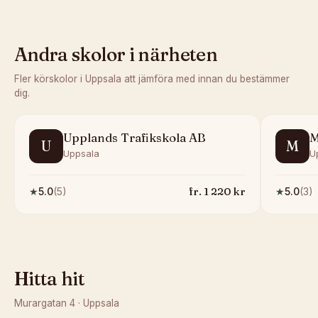
Andra skolor i närheten
Fler körskolor i
Uppsala
att jämföra med innan du bestämmer
dig.
Upplands Trafikskola AB
M
U
M
Uppsala
U
fr.
1 220
kr
★
5.0
(
5
)
★
5.0
(
3
)
Hitta hit
Murargatan 4
·
Uppsala