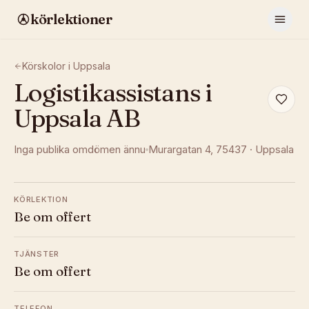
körlektioner
Körskolor i
Uppsala
Logistikassistans i
Uppsala AB
Inga publika omdömen ännu
Murargatan 4
, 75437
·
Uppsala
KÖRLEKTION
Be om offert
TJÄNSTER
Be om offert
TELEFON