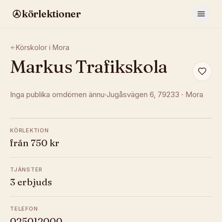
körlektioner
Körskolor i
Mora
Markus Trafikskola
Inga publika omdömen ännu
Jugåsvägen 6
, 79233
·
Mora
KÖRLEKTION
från 750 kr
TJÄNSTER
3 erbjuds
TELEFON
025012000