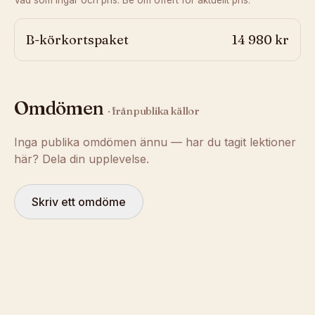
Vad som ingår och pris. Be om offert för aktuellt pris.
B-körkortspaket
14 980 kr
Omdömen
· från publika källor
Inga publika omdömen ännu — har du tagit lektioner
här? Dela din upplevelse.
Skriv ett omdöme