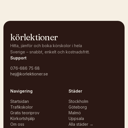
körlektioner
Hitta, jämför och boka körskolor i hela
Sverige – snabbt, enkelt och kostnadsfritt.
Support
076-686 75 68
hej@korlektioner.se
Navigering
Städer
Startsidan
Stockholm
Trafikskolor
Göteborg
Gratis teoriprov
Malmö
Körkortshjälp
Uppsala
Om oss
Alla städer →