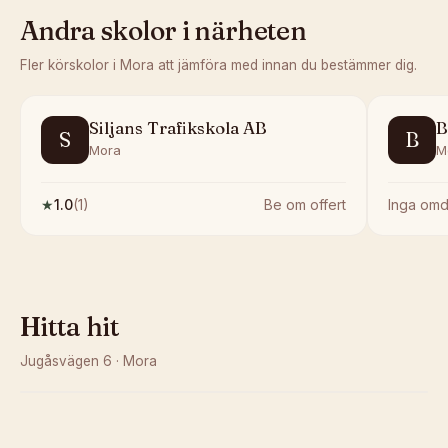
Andra skolor i närheten
Fler körskolor i
Mora
att jämföra med innan du bestämmer dig.
Siljans Trafikskola AB
B
S
B
Mora
M
★
1.0
(
1
)
Be om offert
Inga om
Hitta hit
Jugåsvägen 6
·
Mora
Kunde inte ladda karta
Öppna i OpenStreetMap →