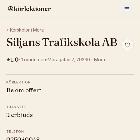
körlektioner
Körskolor i
Mora
Siljans Trafikskola AB
1.0
·
1
omdömen
Moragatan 7
, 79230
·
Mora
KÖRLEKTION
Be om offert
TJÄNSTER
2 erbjuds
TELEFON
025040048