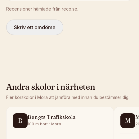
Recensioner hämtade från
reco.se
.
Skriv ett omdöme
Andra skolor i närheten
Fler körskolor i
Mora
att jämföra med innan du bestämmer dig.
Bengts Trafikskola
M
B
M
100 m bort · Mora
2