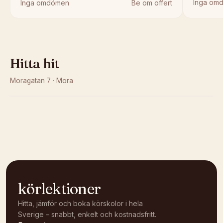
Inga om
Inga omdömen
Be om offert
Hitta hit
Moragatan 7
·
Mora
Kunde inte ladda karta
Öppna i OpenStreetMap →
körlektioner
Hitta, jämför och boka körskolor i hela
Sverige – snabbt, enkelt och kostnadsfritt.