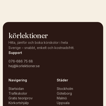
Öppna i OpenStreetMap →
körlektioner
Hitta, jämför och boka körskolor i hela
Sverige – snabbt, enkelt och kostnadsfritt.
Support
076-686 75 68
hej@korlektioner.se
Navigering
Städer
Startsidan
Stockholm
Trafikskolor
Göteborg
Gratis teoriprov
Malmö
Körkortshjälp
Uppsala