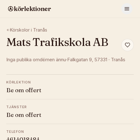
körlektioner
Körskolor i
Tranås
Mats Trafikskola AB
Inga publika omdömen ännu
Falkgatan 9
, 57331
·
Tranås
KÖRLEKTION
Be om offert
TJÄNSTER
Be om offert
TELEFON
4614018484