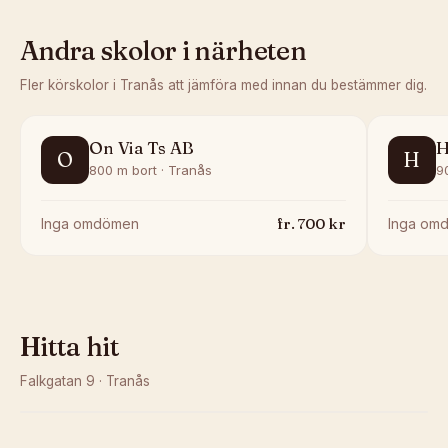
Andra skolor i närheten
Fler körskolor i
Tranås
att jämföra med innan du bestämmer dig.
On Via Ts AB
H
O
H
800 m bort · Tranås
9
fr.
700
kr
Inga omdömen
Inga om
Hitta hit
Falkgatan 9
·
Tranås
Kunde inte ladda karta