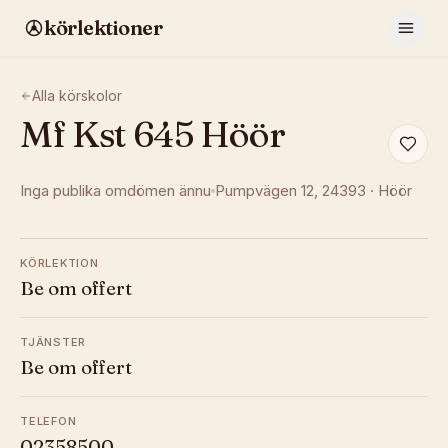
körlektioner
Alla körskolor
Mf Kst 645 Höör
Inga publika omdömen ännu
Pumpvägen 12
, 24393
·
Höör
KÖRLEKTION
Be om offert
TJÄNSTER
Be om offert
TELEFON
02358500