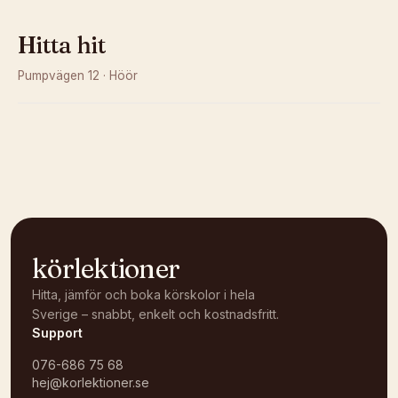
Hitta hit
Pumpvägen 12
·
Höör
Kunde inte ladda karta
Öppna i OpenStreetMap →
körlektioner
Hitta, jämför och boka körskolor i hela
Sverige – snabbt, enkelt och kostnadsfritt.
Support
076-686 75 68
hej@korlektioner.se