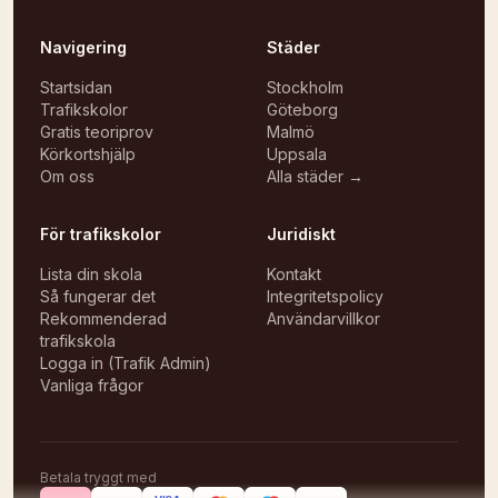
Navigering
Städer
Startsidan
Stockholm
Trafikskolor
Göteborg
Gratis teoriprov
Malmö
Körkortshjälp
Uppsala
Om oss
Alla städer →
För trafikskolor
Juridiskt
Lista din skola
Kontakt
Så fungerar det
Integritetspolicy
Rekommenderad
Användarvillkor
trafikskola
Logga in (Trafik Admin)
Vanliga frågor
Betala tryggt med