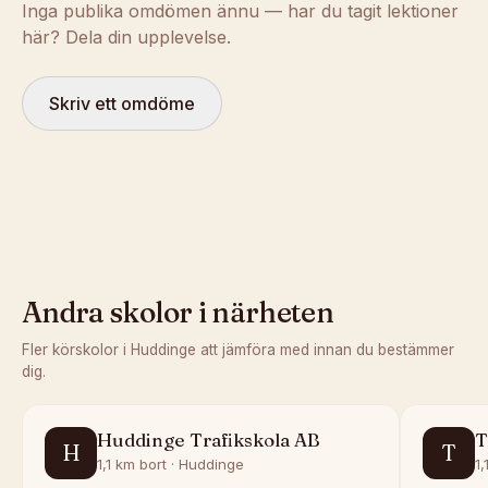
Inga publika omdömen ännu — har du tagit lektioner
här? Dela din upplevelse.
Skriv ett omdöme
Andra skolor i närheten
Fler körskolor i
Huddinge
att jämföra med innan du bestämmer
dig.
Huddinge Trafikskola AB
T
H
T
1,1 km bort · Huddinge
1