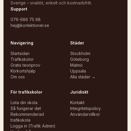
Sverige – snabbt, enkelt och kostnadsfritt.
Support
076-686 75 68
hej@korlektioner.se
Navigering
Städer
Startsidan
Stockholm
Trafikskolor
Göteborg
Gratis teoriprov
Malmö
Körkortshjälp
Uppsala
Om oss
Alla städer →
För trafikskolor
Juridiskt
Lista din skola
Kontakt
Så fungerar det
Integritetspolicy
Rekommenderad
Användarvillkor
trafikskola
Logga in (Trafik Admin)