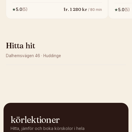
fr.
1 280
kr
★
5.0
(
5
)
★
5.0
(
5
)
/
80
min
Hitta hit
Dalhemsvägen 46
·
Huddinge
Kunde inte ladda karta
Öppna i OpenStreetMap →
körlektioner
Hitta, jämför och boka körskolor i hela