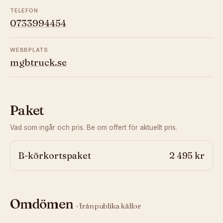
TELEFON
0733994454
WEBBPLATS
mgbtruck.se
Paket
Vad som ingår och pris. Be om offert för aktuellt pris.
B-körkortspaket
2 495 kr
Omdömen
· från publika källor