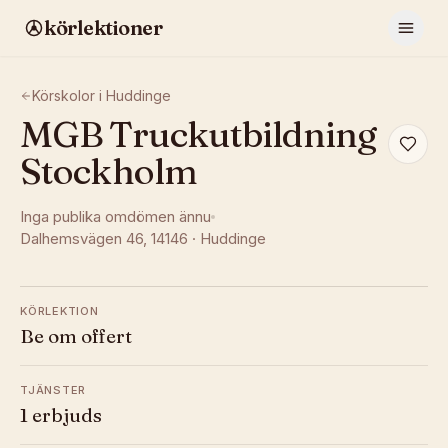
körlektioner
Körskolor i
Huddinge
MGB Truckutbildning
Stockholm
Inga publika omdömen ännu
Dalhemsvägen 46
, 14146
·
Huddinge
KÖRLEKTION
Be om offert
TJÄNSTER
1 erbjuds