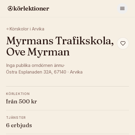
körlektioner
Körskolor i
Arvika
Myrmans Trafikskola,
Ove Myrman
Inga publika omdömen ännu
Östra Esplanaden 32A
, 67140
·
Arvika
KÖRLEKTION
från 500 kr
TJÄNSTER
6 erbjuds