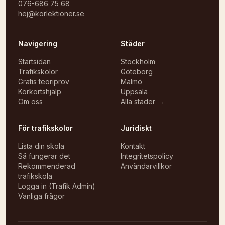
076-686 75 68
hej@korlektioner.se
Navigering
Städer
Startsidan
Stockholm
Trafikskolor
Göteborg
Gratis teoriprov
Malmö
Körkortshjälp
Uppsala
Om oss
Alla städer →
För trafikskolor
Juridiskt
Lista din skola
Kontakt
Så fungerar det
Integritetspolicy
Rekommenderad
Användarvillkor
trafikskola
Logga in (Trafik Admin)
Vanliga frågor