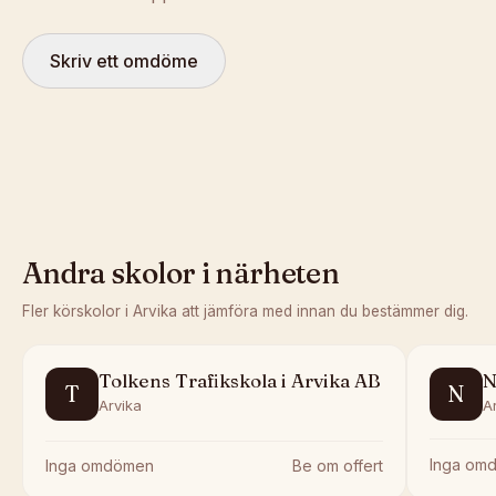
Skriv ett omdöme
Andra skolor i närheten
Fler körskolor i
Arvika
att jämföra med innan du bestämmer dig.
Tolkens Trafikskola i Arvika AB
N
T
N
Arvika
A
Inga om
Inga omdömen
Be om offert