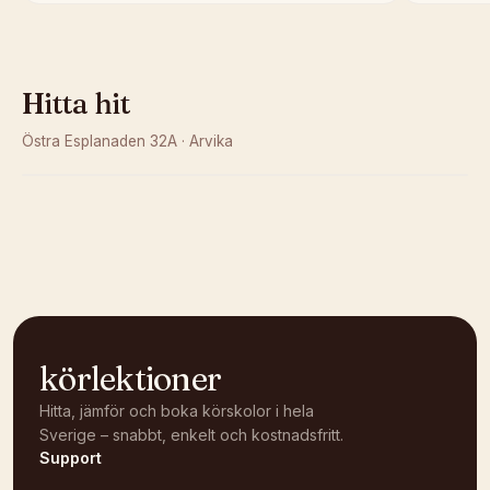
Hitta hit
Östra Esplanaden 32A
·
Arvika
Kunde inte ladda karta
Öppna i OpenStreetMap →
körlektioner
Hitta, jämför och boka körskolor i hela
Sverige – snabbt, enkelt och kostnadsfritt.
Support