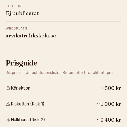
TELEFON
Ej publicerat
WEBBPLATS
arvikatrafikskola.se
Prisguide
Riktpriser från publika prislistor. Be om offert för aktuellt pris.
~
500
kr
Körlektion
~
1 000
kr
Riskettan (Risk 1)
~
3 400
kr
Halkbana (Risk 2)