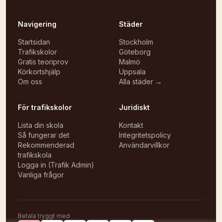
Navigering
Städer
Startsidan
Stockholm
Trafikskolor
Göteborg
Gratis teoriprov
Malmö
Körkortshjälp
Uppsala
Om oss
Alla städer →
För trafikskolor
Juridiskt
Lista din skola
Kontakt
Så fungerar det
Integritetspolicy
Rekommenderad
Användarvillkor
trafikskola
Logga in (Trafik Admin)
Vanliga frågor
Betala tryggt med