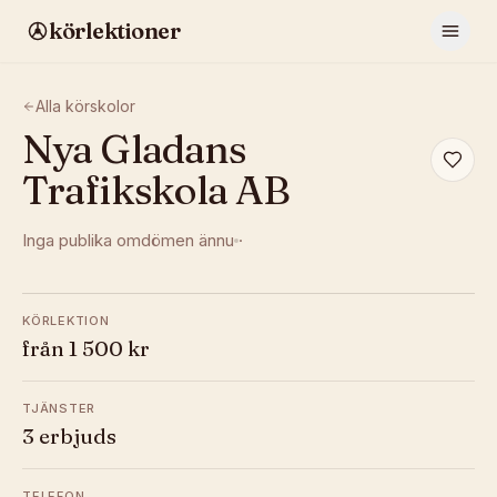
körlektioner
Alla körskolor
Nya Gladans
Trafikskola AB
Inga publika omdömen ännu
·
KÖRLEKTION
från 1 500 kr
TJÄNSTER
3 erbjuds
TELEFON