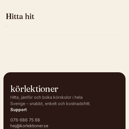
Hitta hit
·
Kunde inte ladda karta
Öppna i OpenStreetMap →
körlektioner
Hitta, jämför och boka körskolor i hela
Sverige – snabbt, enkelt och kostnadsfritt.
Support
076-686 75 68
hej@korlektioner.se