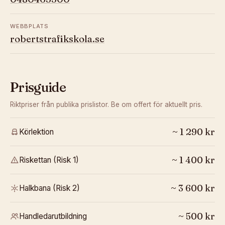
WEBBPLATS
robertstrafikskola.se
Prisguide
Riktpriser från publika prislistor. Be om offert för aktuellt pris.
~
1 290
kr
Körlektion
~
1 400
kr
Riskettan (Risk 1)
~
3 600
kr
Halkbana (Risk 2)
~
500
kr
Handledarutbildning