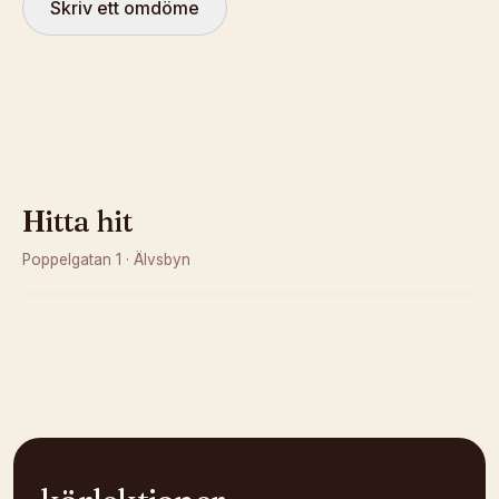
Skriv ett omdöme
Hitta hit
Poppelgatan 1
·
Älvsbyn
Kunde inte ladda karta
Öppna i OpenStreetMap →