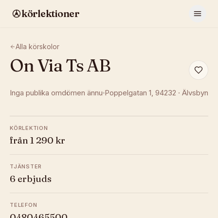
körlektioner
Alla körskolor
On Via Ts AB
Inga publika omdömen ännu
Poppelgatan 1
, 94232
·
Älvsbyn
KÖRLEKTION
från 1 290 kr
TJÄNSTER
6 erbjuds
TELEFON
0480465500