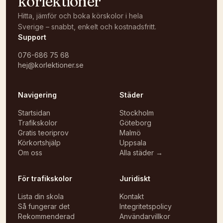
körlektioner
Hitta, jämför och boka körskolor i hela
Sverige – snabbt, enkelt och kostnadsfritt.
Support
076-686 75 68
hej@korlektioner.se
Navigering
Städer
Startsidan
Stockholm
Trafikskolor
Göteborg
Gratis teoriprov
Malmö
Körkortshjälp
Uppsala
Om oss
Alla städer →
För trafikskolor
Juridiskt
Lista din skola
Kontakt
Så fungerar det
Integritetspolicy
Rekommenderad
Användarvillkor