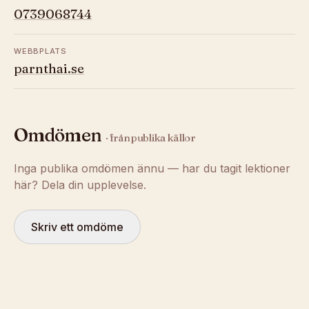
0739068744
WEBBPLATS
parnthai.se
Omdömen
· från publika källor
Inga publika omdömen ännu — har du tagit lektioner
här? Dela din upplevelse.
Skriv ett omdöme