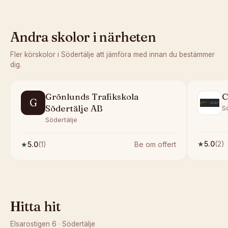
Andra skolor i närheten
Fler körskolor i
Södertälje
att jämföra med innan du bestämmer
dig.
Grönlunds Trafikskola
C
G
Södertälje AB
S
Södertälje
★
5.0
(
2
)
★
5.0
(
1
)
Be om offert
Hitta hit
Elsarostigen 6
·
Södertälje