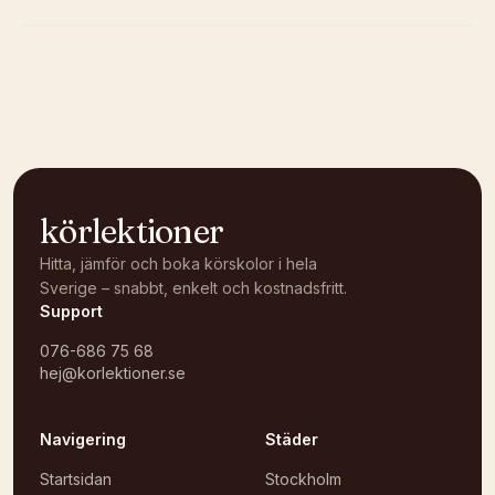
Kunde inte ladda karta
Öppna i OpenStreetMap →
körlektioner
Hitta, jämför och boka körskolor i hela
Sverige – snabbt, enkelt och kostnadsfritt.
Support
076-686 75 68
hej@korlektioner.se
Navigering
Städer
Startsidan
Stockholm