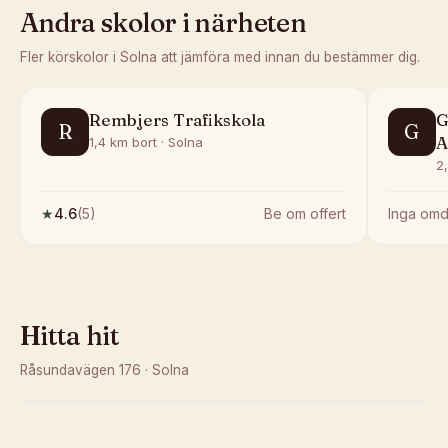
Andra skolor i närheten
Fler körskolor i
Solna
att jämföra med innan du bestämmer dig.
Rembjers Trafikskola
G
R
G
A
1,4 km bort · Solna
2
★
4.6
(
5
)
Be om offert
Inga om
Hitta hit
Råsundavägen 176
·
Solna
Kunde inte ladda karta