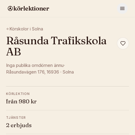
körlektioner
Körskolor i
Solna
Råsunda Trafikskola
AB
Inga publika omdömen ännu
Råsundavägen 176
, 16936
·
Solna
KÖRLEKTION
från 980 kr
TJÄNSTER
2 erbjuds