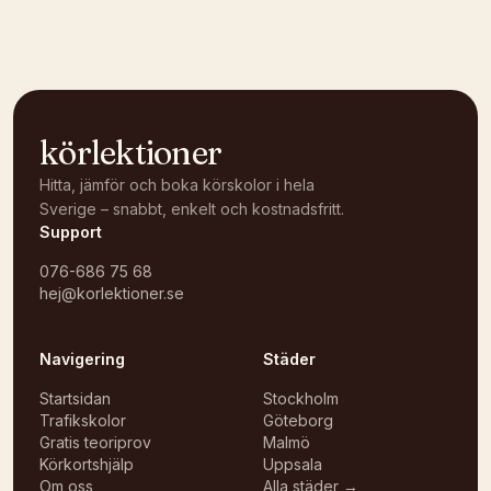
Öppna i OpenStreetMap →
körlektioner
Hitta, jämför och boka körskolor i hela
Sverige – snabbt, enkelt och kostnadsfritt.
Support
076-686 75 68
hej@korlektioner.se
Navigering
Städer
Startsidan
Stockholm
Trafikskolor
Göteborg
Gratis teoriprov
Malmö
Körkortshjälp
Uppsala
Om oss
Alla städer →