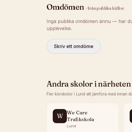
Omdömen
· från publika källor
Inga publika omdömen ännu — har du t
upplevelse.
Skriv ett omdöme
Andra skolor i närheten
Fler körskolor i
Lund
att jämföra med innan d
We Care
W
Trafikskola
Lund