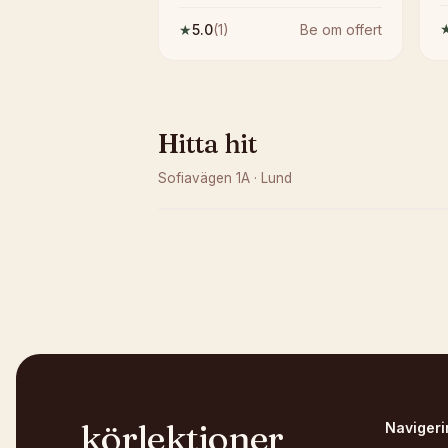
★
5.0
(
1
)
Be om offert
Hitta hit
Sofiavägen 1A
·
Lund
Kunde inte ladda karta
Öppna i OpenStreetMap →
körlektioner
Navigeri