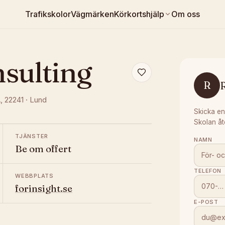
Trafikskolor
Vägmärken
Körkortshjälp
Om oss
sulting
R
R
A
, 22241
·
Lund
Skicka en
Skolan åt
TJÄNSTER
NAMN
Be om offert
TELEFON
WEBBPLATS
forinsight.se
E-POST