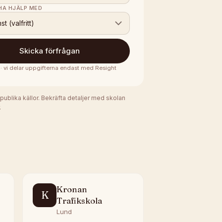
 HA HJÄLP MED
nst (valfritt)
Skicka förfrågan
 · vi delar uppgifterna endast med
Resight
 publika källor. Bekräfta detaljer med skolan
.
Kronan
K
Trafikskola
Lund