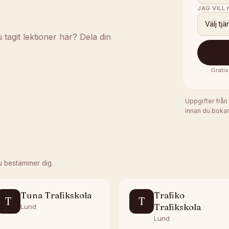
JAG VILL
Välj tjä
agit lektioner här? Dela din
Gratis
Uppgifter från
innan du bokar
u bestämmer dig.
Tuna Trafikskola
Trafiko
T
T
Trafikskola
Lund
Lund