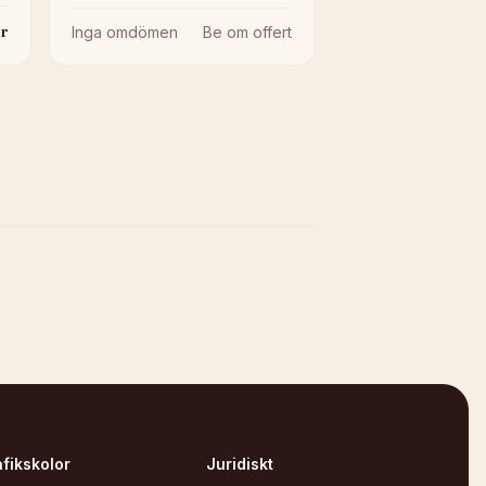
r
Inga omdömen
Be om offert
afikskolor
Juridiskt