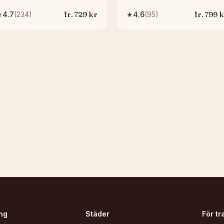
fr.
729
kr
fr.
799
k
★
4.7
(
234
)
★
4.6
(
95
)
ng
Städer
För tr