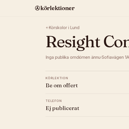
körlektioner
Körskolor i
Lund
Resight Con
Inga publika omdömen ännu
Sofiavägen 1
KÖRLEKTION
Be om offert
TELEFON
Ej publicerat