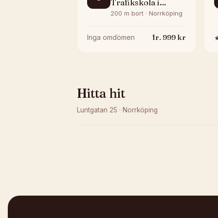
Trafikskola i
Norrköping AB
200 m bort · Norrköping
fr.
999
kr
Inga omdömen
Hitta hit
Luntgatan 25
·
Norrköping
Kunde inte ladda karta
Öppna i OpenStreetMap →