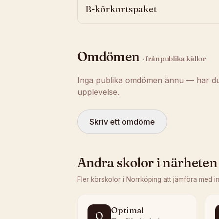
B-körkortspaket
Omdömen
· från publika källor
Inga publika omdömen ännu — har du t
upplevelse.
Skriv ett omdöme
Andra skolor i närheten
Fler körskolor i
Norrköping
att jämföra med i
Optimal
O