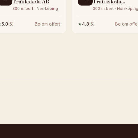
Trafikskola AB
Trafikskola
Norrköping
300 m bort · Norrköping
300 m bort · Norrköpin
★
5.0
(
5
)
Be om offert
★
4.8
(
5
)
Be om offe