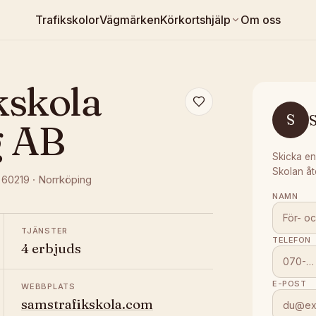
Trafikskolor
Vägmärken
Körkortshjälp
Om oss
kskola
S
g AB
Skicka en
Skolan åt
, 60219
·
Norrköping
NAMN
TJÄNSTER
TELEFON
4 erbjuds
E-POST
WEBBPLATS
samstrafikskola.com