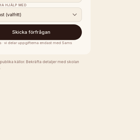
 HA HJÄLP MED
nst (valfritt)
Skicka förfrågan
s · vi delar uppgifterna endast med
Sams
 publika källor. Bekräfta detaljer med skolan
.