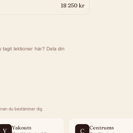
18 250 kr
agit lektioner här? Dela din
nnan du bestämmer dig.
Yakouts
Centrums
Y
C