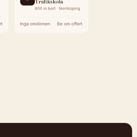
Trafikskola
g
600 m bort · Norrköping
rt
Inga omdömen
Be om offert