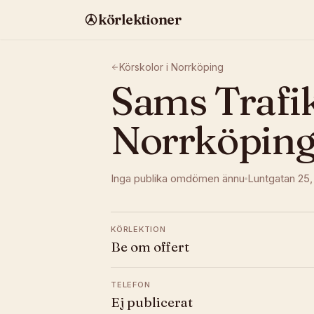
körlektioner
Körskolor i
Norrköping
Sams Trafi
Norrköpin
Inga publika omdömen ännu
Luntgatan 25
KÖRLEKTION
Be om offert
TELEFON
Ej publicerat