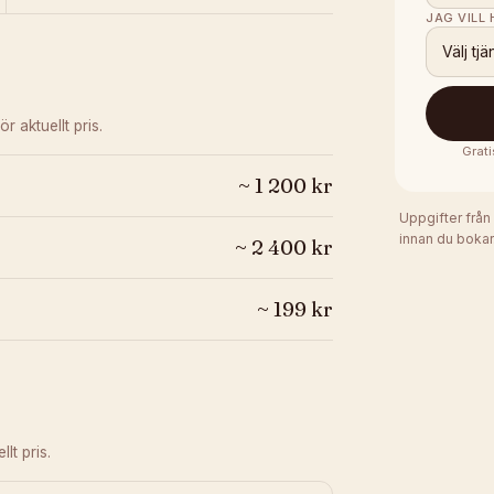
JAG VILL
Välj tjä
ör aktuellt pris.
Grati
~
1 200
kr
Uppgifter från
innan du bokar
~
2 400
kr
~
199
kr
lt pris.