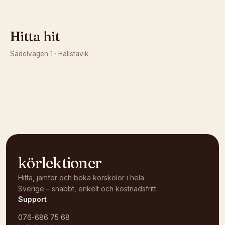
Hitta hit
Sadelvägen 1
·
Hallstavik
Kunde inte ladda karta
Öppna i OpenStreetMap →
körlektioner
Hitta, jämför och boka körskolor i hela
Sverige – snabbt, enkelt och kostnadsfritt.
Support
076-686 75 68