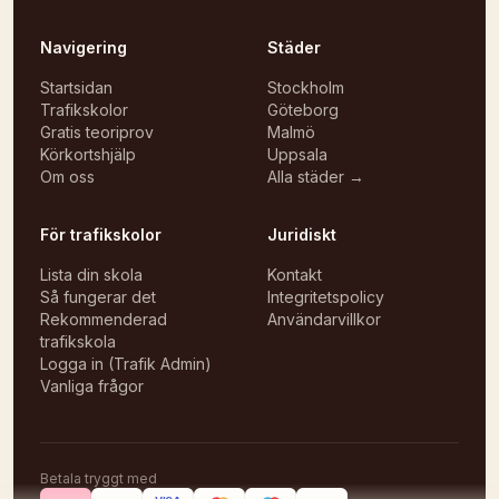
Navigering
Städer
Startsidan
Stockholm
Trafikskolor
Göteborg
Gratis teoriprov
Malmö
Körkortshjälp
Uppsala
Om oss
Alla städer →
För trafikskolor
Juridiskt
Lista din skola
Kontakt
Så fungerar det
Integritetspolicy
Rekommenderad
Användarvillkor
trafikskola
Logga in (Trafik Admin)
Vanliga frågor
Betala tryggt med