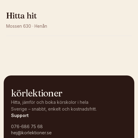
Hitta hit
Mossen 630
·
Henån
Kunde inte ladda karta
Öppna i OpenStreetMap →
körlektioner
Hitta, jämför och boka körskolor i hela
Sverige – snabbt, enkelt och kostnadsfritt.
Support
076-686 75 68
hej@korlektioner.se