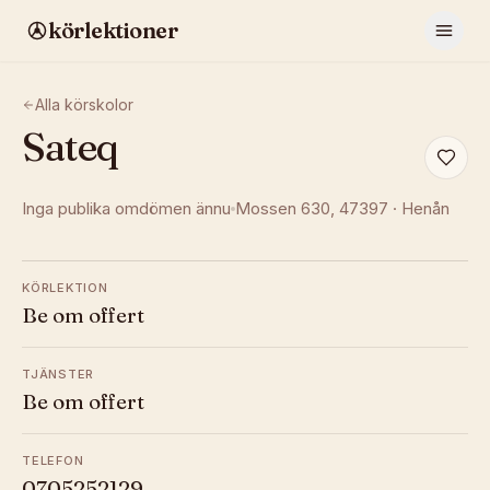
körlektioner
Alla körskolor
Sateq
Inga publika omdömen ännu
Mossen 630
, 47397
·
Henån
KÖRLEKTION
Be om offert
TJÄNSTER
Be om offert
TELEFON
0705252129