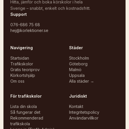
Hitta, jämför och boka körskolor i hela
Sverige – snabbt, enkelt och kostnadsfritt.
Support
076-686 75 68
hej@korlektioner.se
Navigering
Städer
Startsidan
Stockholm
Trafikskolor
Göteborg
Gratis teoriprov
Malmö
Körkortshjälp
Uppsala
Om oss
Alla städer →
För trafikskolor
Juridiskt
Lista din skola
Kontakt
Så fungerar det
Integritetspolicy
Rekommenderad
Användarvillkor
trafikskola