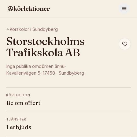
körlektioner
Körskolor i
Sundbyberg
Storstockholms
Trafikskola AB
Inga publika omdömen ännu
Kavallerivägen 5
, 17458
·
Sundbyberg
KÖRLEKTION
Be om offert
TJÄNSTER
1 erbjuds