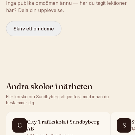
Inga publika omdömen ännu — har du tagit lektioner
här? Dela din upplevelse.
Skriv ett omdöme
Andra skolor i närheten
Fler körskolor i
Sundbyberg
att jämföra med innan du
bestämmer dig.
City Trafikskola i Sundbyberg
S
C
S
AB
1