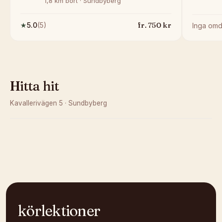
1,8 km bort · Sundbyberg
fr.
750
kr
★
5.0
(
5
)
Inga om
Hitta hit
Kavallerivägen 5
·
Sundbyberg
Kunde inte ladda karta
Öppna i OpenStreetMap →
körlektioner