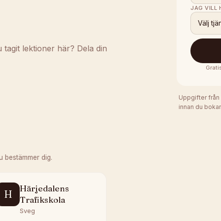
JAG VILL
Välj tjä
agit lektioner här? Dela din
Grati
Uppgifter från
innan du bokar
u bestämmer dig.
Härjedalens
H
Trafikskola
Sveg