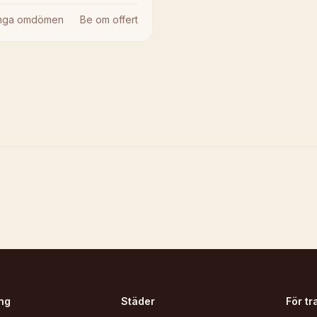
Inga omdömen
Be om offert
ng
Städer
För tr