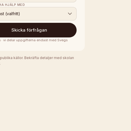
 HA HJÄLP MED
nst (valfritt)
Skicka förfrågan
s · vi delar uppgifterna endast med
Svegs
 publika källor. Bekräfta detaljer med skolan
.