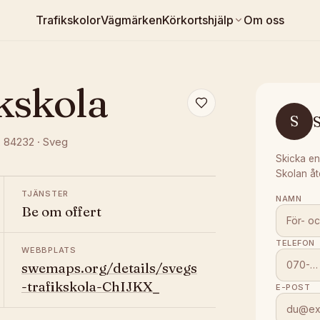
Trafikskolor
Vägmärken
Körkortshjälp
Om oss
kskola
S
S
, 84232
·
Sveg
Skicka en
Skolan åt
TJÄNSTER
NAMN
Be om offert
TELEFON
WEBBPLATS
swemaps.org/details/svegs
-trafikskola-ChIJKX_
E-POST