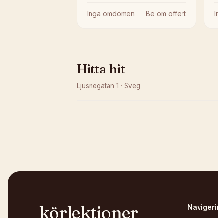
Inga omdömen
Be om offert
Hitta hit
Ljusnegatan 1
·
Sveg
Kunde inte ladda karta
Öppna i OpenStreetMap →
körlektioner
Navigeri