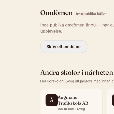
Omdömen
· från publika källor
Inga publika omdömen ännu — har du t
upplevelse.
Skriv ett omdöme
Andra skolor i närheten
Fler körskolor i
Sveg
att jämföra med innan d
Ångmans
Å
Trafikskola AB
100 m bort · Sveg