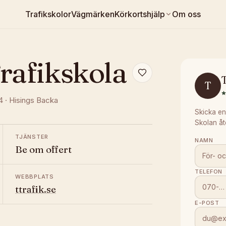
Trafikskolor
Vägmärken
Körkortshjälp
Om oss
rafikskola
T
T
4
·
Hisings Backa
Skicka en
Skolan åt
TJÄNSTER
NAMN
Be om offert
TELEFON
WEBBPLATS
ttrafik.se
E-POST