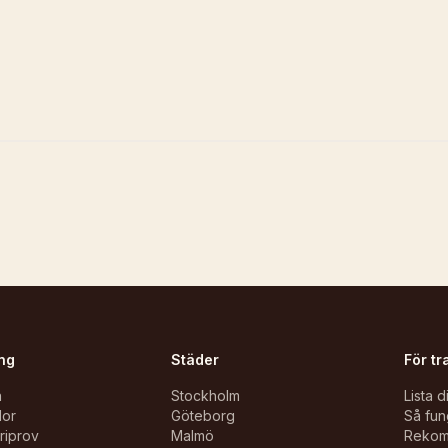
ng
Städer
För tr
n
Stockholm
Lista d
lor
Göteborg
Så fun
oriprov
Malmö
Reko