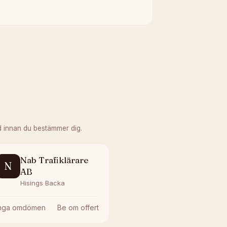
d innan du bestämmer dig.
Nab Trafiklärare
N
AB
Hisings Backa
Inga omdömen
Be om offert