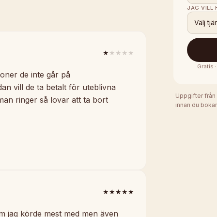
JAG VILL
Välj tjä
★
★★★★
Gratis 
ioner de inte går på
n vill de ta betalt för uteblivna
Uppgifter från
man ringer så lovar att ta bort
innan du bokar
★★★★★
m jag körde mest med men även