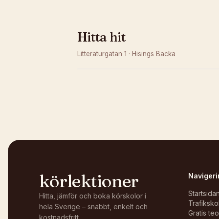
Hitta hit
Litteraturgatan 1
·
Hisings Backa
Kunde inte ladda karta
Öppna i OpenStreetMap →
körlektioner
Navigeri
Startsida
Hitta, jämför och boka körskolor i
Trafiksko
hela Sverige – snabbt, enkelt och
Gratis te
kostnadsfritt.