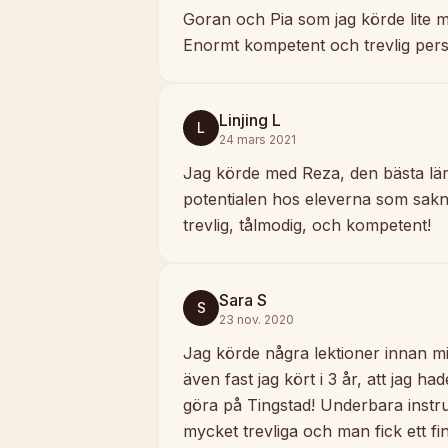
Goran och Pia som jag körde lite me
Enormt kompetent och trevlig pers
Linjing L
L
24 mars 2021
Jag körde med Reza, den bästa lä
potentialen hos eleverna som sakna
trevlig, tålmodig, och kompetent!
Sara S
S
23 nov. 2020
Jag körde några lektioner innan m
även fast jag kört i 3 år, att jag had
göra på Tingstad! Underbara instru
mycket trevliga och man fick ett f