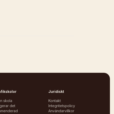
afikskolor
Juridiskt
in skola
Kontakt
gerar det
Integritetspolicy
mmenderad
Användarvillkor