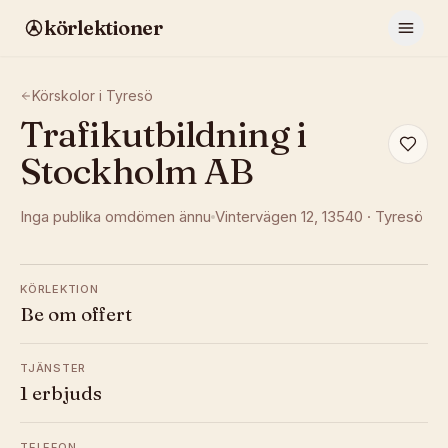
körlektioner
Körskolor i
Tyresö
Trafikutbildning i
Stockholm AB
Inga publika omdömen ännu
Vintervägen 12
, 13540
·
Tyresö
KÖRLEKTION
Be om offert
TJÄNSTER
1 erbjuds
TELEFON