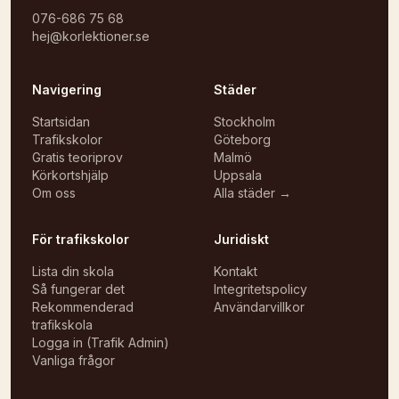
076-686 75 68
hej@korlektioner.se
Navigering
Städer
Startsidan
Stockholm
Trafikskolor
Göteborg
Gratis teoriprov
Malmö
Körkortshjälp
Uppsala
Om oss
Alla städer →
För trafikskolor
Juridiskt
Lista din skola
Kontakt
Så fungerar det
Integritetspolicy
Rekommenderad
Användarvillkor
trafikskola
Logga in (Trafik Admin)
Vanliga frågor