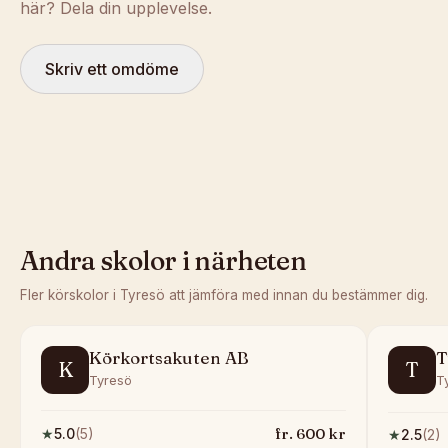
här? Dela din upplevelse.
Skriv ett omdöme
Andra skolor i närheten
Fler körskolor i
Tyresö
att jämföra med innan du bestämmer dig.
Körkortsakuten AB
T
K
T
Tyresö
T
fr.
600
kr
★
5.0
(
5
)
★
2.5
(
2
)