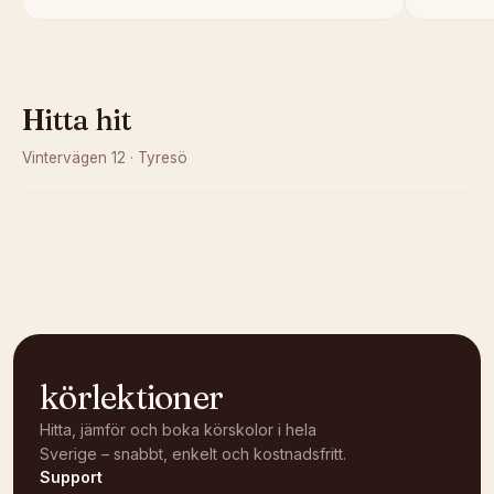
Hitta hit
Vintervägen 12
·
Tyresö
Kunde inte ladda karta
Öppna i OpenStreetMap →
körlektioner
Hitta, jämför och boka körskolor i hela
Sverige – snabbt, enkelt och kostnadsfritt.
Support