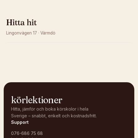
Hitta hit
Lingonvägen 17
·
Värmdö
Kunde inte ladda karta
Öppna i OpenStreetMap →
körlektioner
Hitta, jämför och boka körskolor i hela
Sverige – snabbt, enkelt och kostnadsfritt.
Support
076-686 75 68