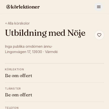
körlektioner
Alla körskolor
Utbildning med Nöje
Inga publika omdömen ännu
Lingonvägen 17
, 13930
·
Värmdö
KÖRLEKTION
Be om offert
TJÄNSTER
Be om offert
TELEFON