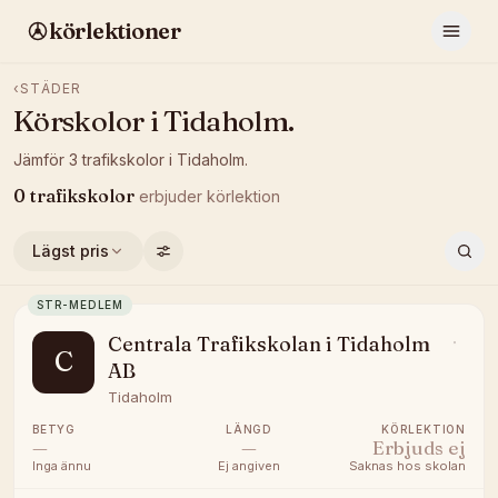
körlektioner
‹
STÄDER
Körskolor i
Tidaholm
.
Jämför
3
trafikskolor
i
Tidaholm
.
0
trafikskolor
erbjuder
körlektion
Lägst pris
STR-MEDLEM
Centrala Trafikskolan i Tidaholm
C
AB
Tidaholm
BETYG
LÄNGD
KÖRLEKTION
—
—
Erbjuds ej
Inga ännu
Ej angiven
Saknas hos skolan