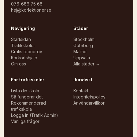
076-686 75 68
hej@korlektioner.se
Navigering
Städer
Startsidan
Stockholm
Trafikskolor
Göteborg
Gratis teoriprov
Malmö
Körkortshjälp
Uppsala
Om oss
Alla städer →
För trafikskolor
Juridiskt
Lista din skola
Kontakt
Så fungerar det
Integritetspolicy
Rekommenderad
Användarvillkor
trafikskola
Logga in (Trafik Admin)
Vanliga frågor