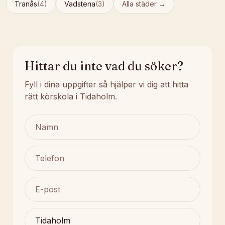
Tranås
(
4
)
Vadstena
(
3
)
Alla städer →
Hittar du inte vad du söker?
Fyll i dina uppgifter så hjälper vi dig att hitta
rätt körskola i Tidaholm.