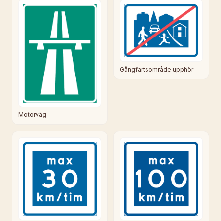
Gångfartsområde upphör
Motorväg