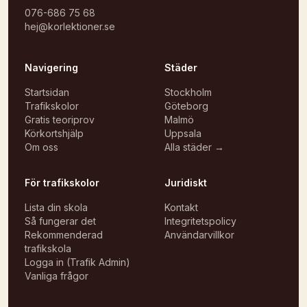
076-686 75 68
hej@korlektioner.se
Navigering
Städer
Startsidan
Stockholm
Trafikskolor
Göteborg
Gratis teoriprov
Malmö
Körkortshjälp
Uppsala
Om oss
Alla städer →
För trafikskolor
Juridiskt
Lista din skola
Kontakt
Så fungerar det
Integritetspolicy
Rekommenderad
Användarvillkor
trafikskola
Logga in (Trafik Admin)
Vanliga frågor