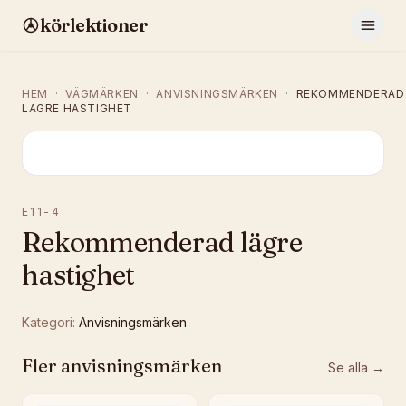
körlektioner
HEM
·
VÄGMÄRKEN
·
ANVISNINGSMÄRKEN
·
REKOMMENDERAD
LÄGRE HASTIGHET
E11-4
Rekommenderad lägre
hastighet
Kategori:
Anvisningsmärken
Fler
anvisningsmärken
Se alla →