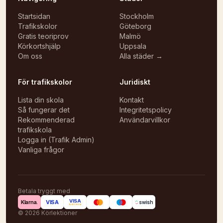
Startsidan
Stockholm
Trafikskolor
Göteborg
Gratis teoriprov
Malmö
Körkortshjälp
Uppsala
Om oss
Alla städer →
För trafikskolor
Juridiskt
Lista din skola
Kontakt
Så fungerar det
Integritetspolicy
Rekommenderad
Användarvillkor
trafikskola
Logga in (Trafik Admin)
Vanliga frågor
Betala tryggt med
VISA
VISA
Klarna.
swish
ELECTRON
©
2026
Körlektioner