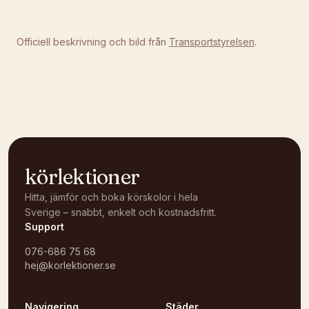
Officiell beskrivning och bild från
Transportstyrelsen
.
körlektioner
Hitta, jämför och boka körskolor i hela
Sverige – snabbt, enkelt och kostnadsfritt.
Support
076-686 75 68
hej@korlektioner.se
Navigering
Städer