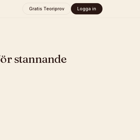
Gratis Teoriprov
Logga in
för stannande