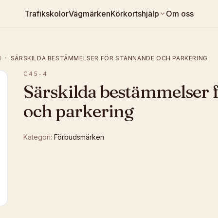
Trafikskolor
Vägmärken
Körkortshjälp
Om oss
N
·
SÄRSKILDA BESTÄMMELSER FÖR STANNANDE OCH PARKERING
C45-4
Särskilda bestämmelser 
och parkering
Kategori:
Förbudsmärken