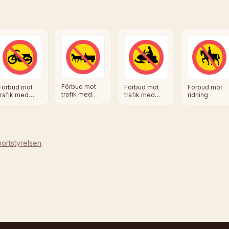
Förbud mot
Förbud mot
Förbud mot
Förbud mot
trafik med
trafik med
trafik med
ridning
fordon
moped klass
terrängmotorfordon
förspänt med
I
och
dragdjur
terrängsläp
ortstyrelsen
.