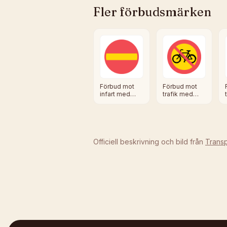
Fler
förbudsmärken
Förbud mot
Förbud mot
infart med
trafik med
fordon
cykel och
moped klass
I
II
Officiell beskrivning och bild från
Transp