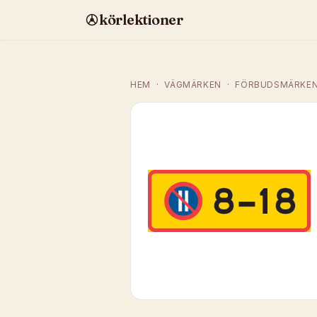
körlektioner
HEM
·
VÄGMÄRKEN
·
FÖRBUDSMÄRKE