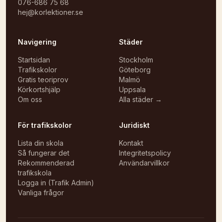
076-686 75 68
hej@korlektioner.se
Navigering
Städer
Startsidan
Stockholm
Trafikskolor
Göteborg
Gratis teoriprov
Malmö
Körkortshjälp
Uppsala
Om oss
Alla städer →
För trafikskolor
Juridiskt
Lista din skola
Kontakt
Så fungerar det
Integritetspolicy
Rekommenderad
Användarvillkor
trafikskola
Logga in (Trafik Admin)
Vanliga frågor