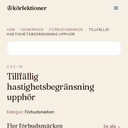
körlektioner
HEM
·
VÄGMÄRKEN
·
FÖRBUDSMÄRKEN
·
TILLFÄLLIG
HASTIGHETSBEGRÄNSNING UPPHÖR
C32-10
Tillfällig
hastighetsbegränsning
upphör
Kategori:
Förbudsmärken
Fler
förbudsmärken
Se alla →