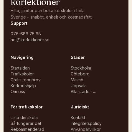
körlektioner
Hitta, jämför och boka körskolor i hela
Sverige – snabbt, enkelt och kostnadsfritt.
Support
076-686 75 68
hej@korlektioner.se
Navigering
Städer
Startsidan
Stockholm
Trafikskolor
Göteborg
Gratis teoriprov
Malmö
Körkortshjälp
Uppsala
Om oss
Alla städer →
För trafikskolor
Juridiskt
Lista din skola
Kontakt
Så fungerar det
Integritetspolicy
Rekommenderad
Användarvillkor