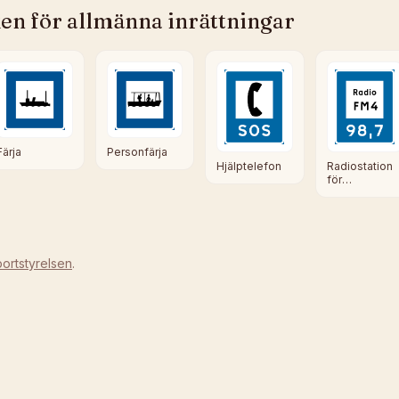
en för allmänna inrättningar
Färja
Personfärja
Radiostation
Hjälptelefon
för
vägtrafikinfo
ortstyrelsen
.