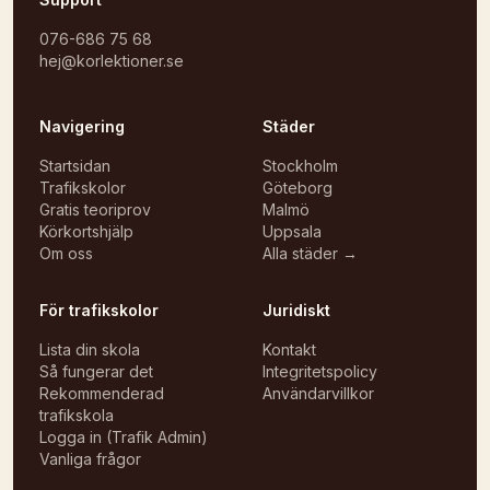
076-686 75 68
hej@korlektioner.se
Navigering
Städer
Startsidan
Stockholm
Trafikskolor
Göteborg
Gratis teoriprov
Malmö
Körkortshjälp
Uppsala
Om oss
Alla städer →
För trafikskolor
Juridiskt
Lista din skola
Kontakt
Så fungerar det
Integritetspolicy
Rekommenderad
Användarvillkor
trafikskola
Logga in (Trafik Admin)
Vanliga frågor