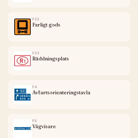
F32
Farligt gods
F33
Räddningsplats
F4
Avfartsorienteringstavla
F5
Vägvisare