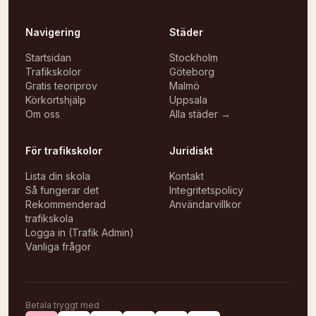
Navigering
Städer
Startsidan
Stockholm
Trafikskolor
Göteborg
Gratis teoriprov
Malmö
Körkortshjälp
Uppsala
Om oss
Alla städer →
För trafikskolor
Juridiskt
Lista din skola
Kontakt
Så fungerar det
Integritetspolicy
Rekommenderad
Användarvillkor
trafikskola
Logga in (Trafik Admin)
Vanliga frågor
Betala tryggt med