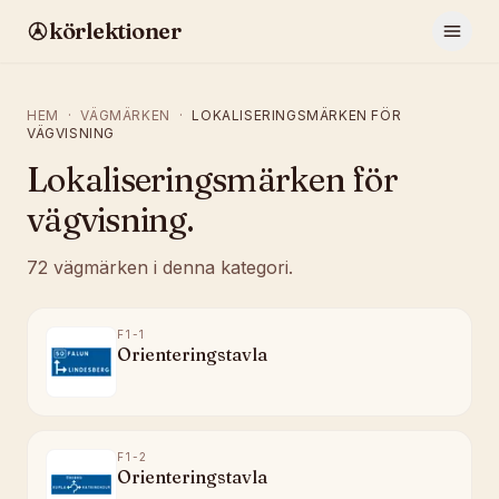
körlektioner
HEM
·
VÄGMÄRKEN
·
LOKALISERINGSMÄRKEN FÖR
VÄGVISNING
Lokaliseringsmärken för
vägvisning
.
72
vägmärken
i denna kategori.
F1-1
Orienteringstavla
F1-2
Orienteringstavla