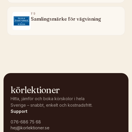
F9
Samlingsmärke för vägvisning
körlektioner
Hitta, jämför och boka körskolor i hela
Sverige – snabbt, enkelt och kostnadsfritt.
Support
076-686 75 68
hej@korlektioner.se