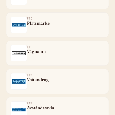
F10
Platsmärke
F11
Vägnamn
F12
Vattendrag
F13
Avståndstavla