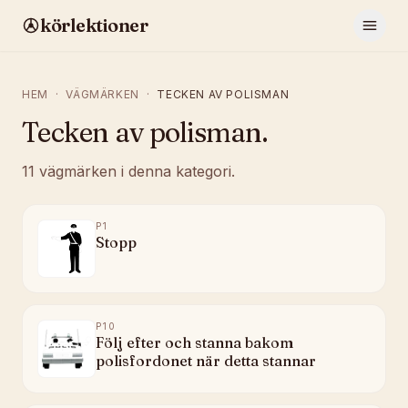
körlektioner
HEM
·
VÄGMÄRKEN
·
TECKEN AV POLISMAN
Tecken av polisman
.
11
vägmärken
i denna kategori.
P1
Stopp
P10
Följ efter och stanna bakom
polisfordonet när detta stannar