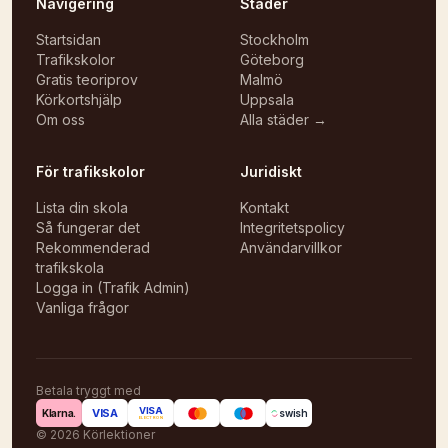
Navigering
Städer
Startsidan
Stockholm
Trafikskolor
Göteborg
Gratis teoriprov
Malmö
Körkortshjälp
Uppsala
Om oss
Alla städer →
För trafikskolor
Juridiskt
Lista din skola
Kontakt
Så fungerar det
Integritetspolicy
Rekommenderad
Användarvillkor
trafikskola
Logga in (Trafik Admin)
Vanliga frågor
Betala tryggt med
VISA
VISA
Klarna.
swish
ELECTRON
©
2026
Körlektioner