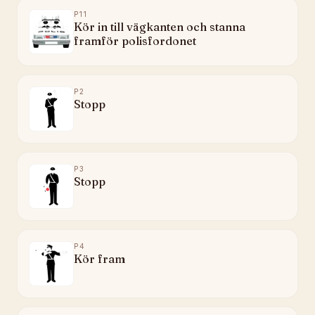
P11
Kör in till vägkanten och stanna
framför polisfordonet
P2
Stopp
P3
Stopp
P4
Kör fram