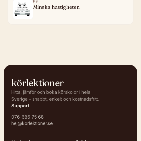
P9
Minska hastigheten
körlektioner
Hitta, jämför och boka körskolor i hela
Sverige – snabbt, enkelt och kostnadsfritt.
Support
076-686 75 68
hej@korlektioner.se