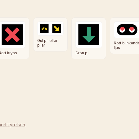
Gul pil eller
Rött blinkand
pilar
ljus
Rött kryss
Grön pil
ortstyrelsen
.