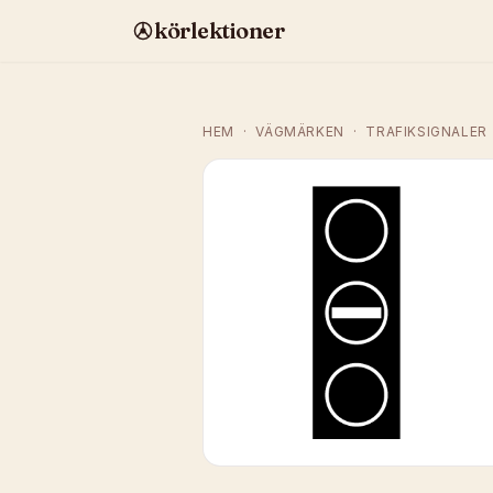
körlektioner
HEM
·
VÄGMÄRKEN
·
TRAFIKSIGNALER