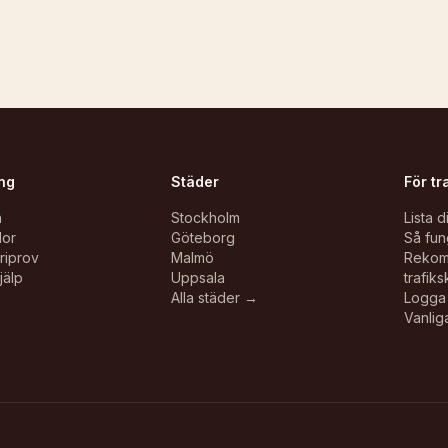
ng
Städer
För tr
n
Stockholm
Lista d
lor
Göteborg
Så fun
oriprov
Malmö
Reko
jälp
Uppsala
trafiks
Alla städer →
Logga 
Vanlig