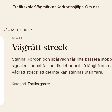
Trafikskolor
Vägmärken
Körkortshjälp
Om oss
·
VÅGRÄTT STRECK
SIG11
Vågrätt streck
Stanna. Fordon och spårvagn får inte passera stoppl
signalen i annat fall än då det hunnit så långt fram när
vågrätt streck att det inte kan stannas utan fara.
Kategori:
Trafiksignaler