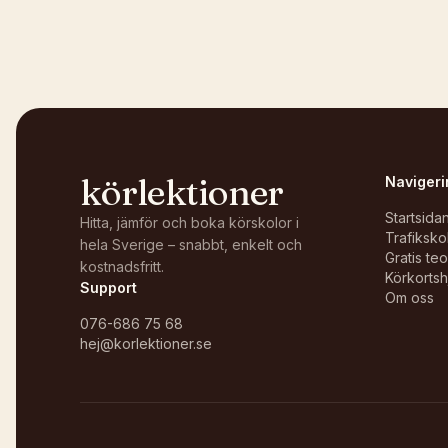
körlektioner
Navigeri
Startsida
Hitta, jämför och boka körskolor i
Trafiksko
hela Sverige – snabbt, enkelt och
Gratis te
kostnadsfritt.
Körkortsh
Support
Om oss
076-686 75 68
hej@korlektioner.se