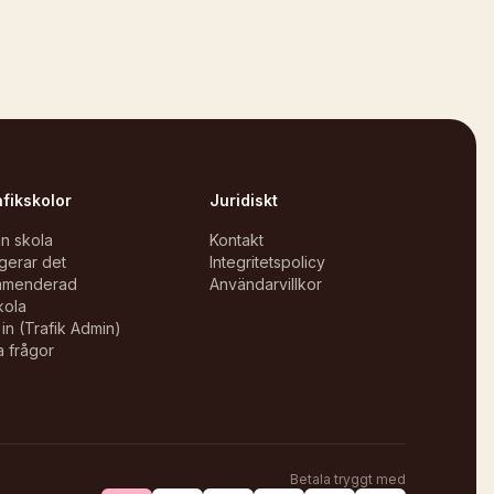
afikskolor
Juridiskt
in skola
Kontakt
gerar det
Integritetspolicy
mmenderad
Användarvillkor
kola
in (Trafik Admin)
a frågor
Betala tryggt med