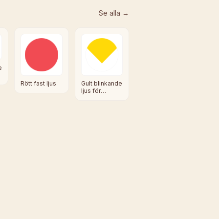
Se alla →
e
Rött fast ljus
Gult blinkande
ljus för
påkallande av
särskild
försiktighet